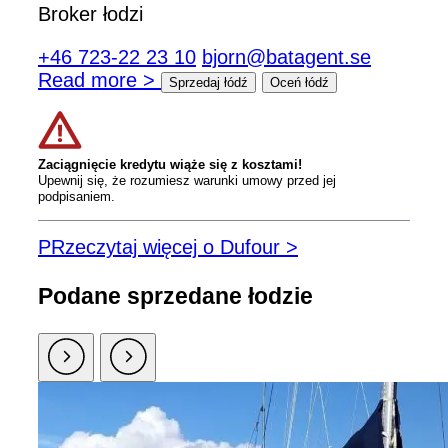
Broker łodzi
+46 723-22 23 10
bjorn@batagent.se
Read more >
Sprzedaj łódź
Oceń łódź
Zaciągnięcie kredytu wiąże się z kosztami!
Upewnij się, że rozumiesz warunki umowy przed jej
podpisaniem.
PRzeczytaj więcej o Dufour >
Podane sprzedane łodzie