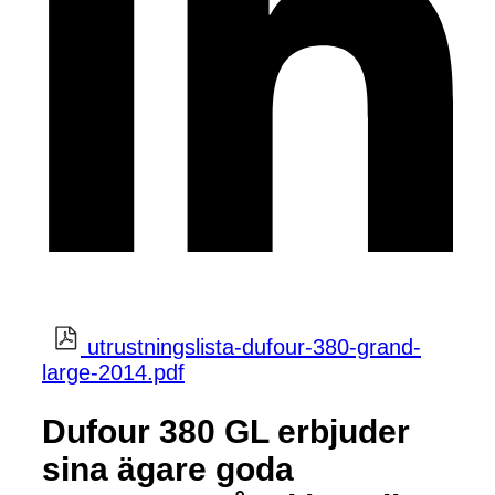
utrustningslista-dufour-380-grand-
large-2014.pdf
Dufour 380 GL erbjuder
sina ägare goda