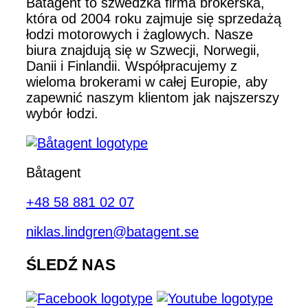
Båtagent to szwedzka firma brokerska,
która od 2004 roku zajmuje się sprzedażą
łodzi motorowych i żaglowych. Nasze
biura znajdują się w Szwecji, Norwegii,
Danii i Finlandii. Współpracujemy z
wieloma brokerami w całej Europie, aby
zapewnić naszym klientom jak najszerszy
wybór łodzi.
Båtagent
+48 58 881 02 07
niklas.lindgren@batagent.se
ŚLEDŹ NAS