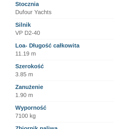
Stocznia
Dufour Yachts
Silnik
VP D2-40
Loa- Długość całkowita
11.19 m
Szerokość
3.85 m
Zanużenie
1.90 m
Wyporność
7100 kg
Zbiornik paliwa