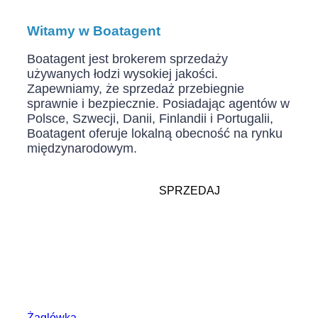
Witamy w Boatagent
Boatagent jest brokerem sprzedaży
używanych łodzi wysokiej jakości.
Zapewniamy, że sprzedaż przebiegnie
sprawnie i bezpiecznie. Posiadając agentów w
Polsce, Szwecji, Danii, Finlandii i Portugalii,
Boatagent oferuje lokalną obecność na rynku
międzynarodowym.
SPRZEDAJ
Sprzedamy Twoją łódź
KUPUJESZ
i nie poddamy się,
Obecnie mamy 159
dopóki nie osiągniemy
łodzi na sprzedaż. Jaki
porozumienia, z
typ łodzi Cię
którego zarówno
interesuje?
sprzedawca, jak i
kupujący będą
Żaglówka