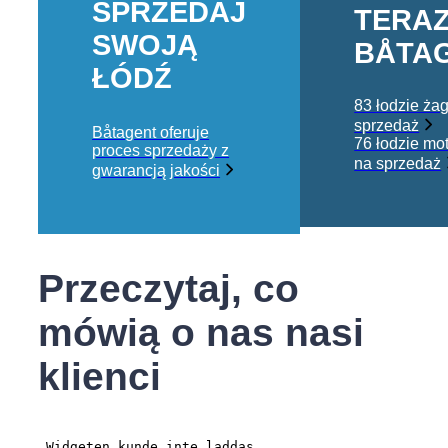
SPRZEDAJ
TERA
SWOJĄ
BÅTA
ŁÓDŹ
83 łodzie ża
sprzedaż
Båtagent oferuje
76 łodzie mo
proces sprzedaży z
na sprzedaż
gwarancją jakości
Przeczytaj, co
mówią o nas nasi
klienci