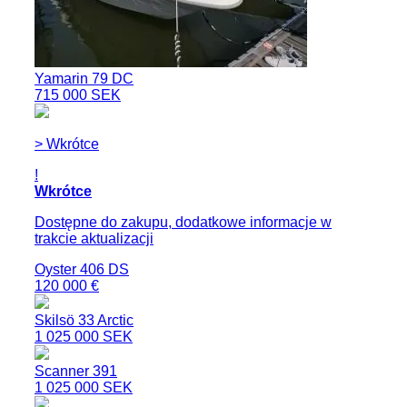
Yamarin 79 DC
715 000 SEK
> Wkrótce
!
Wkrótce
Dostępne do zakupu, dodatkowe informacje w
trakcie aktualizacji
Oyster 406 DS
120 000 €
Skilsö 33 Arctic
1 025 000 SEK
Scanner 391
1 025 000 SEK