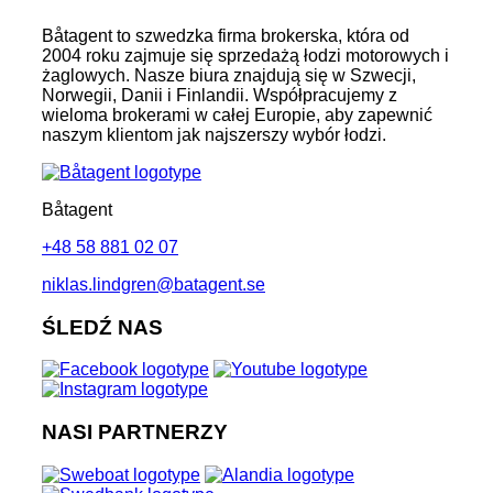
Båtagent to szwedzka firma brokerska, która od
2004 roku zajmuje się sprzedażą łodzi motorowych i
żaglowych. Nasze biura znajdują się w Szwecji,
Norwegii, Danii i Finlandii. Współpracujemy z
wieloma brokerami w całej Europie, aby zapewnić
naszym klientom jak najszerszy wybór łodzi.
Båtagent
+48 58 881 02 07
niklas.lindgren@batagent.se
ŚLEDŹ NAS
NASI PARTNERZY