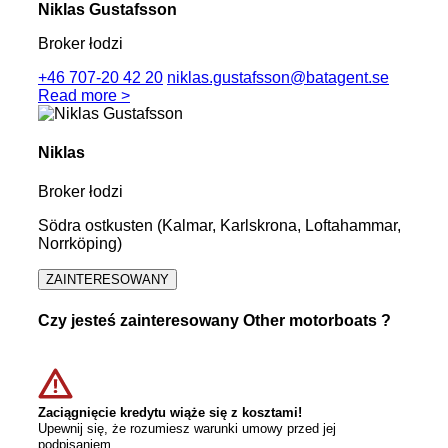
Niklas Gustafsson
Broker łodzi
+46 707-20 42 20
niklas.gustafsson@batagent.se
Read more >
Niklas
Broker łodzi
Södra ostkusten (Kalmar, Karlskrona, Loftahammar,
Norrköping)
ZAINTERESOWANY
Czy jesteś zainteresowany Other motorboats ?
Zaciągnięcie kredytu wiąże się z kosztami!
Upewnij się, że rozumiesz warunki umowy przed jej
podpisaniem.