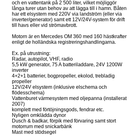
och en vattentank på 2 500 liter, vilket möjliggör
långa turer utan behov av att lägga till i hamn. Båten
har ett elsystem med 220V via landström (eller via
inverter/generator) samt ett 12V/24V-system för drift
till havs eller vid strömavbrott.
Motorn är en Mercedes OM 360 med 160 hästkrafter
enligt de holländska registreringshandlingarna.
Ex. på utrustning:
Radar, autopilot, VHF, radio
5,5 kW generator, 75 A batteriladdare, 24V 1200W
inverter
4+2+1 batterier, bogpropeller, ekolod, trebladig
propeller
12V/24V elsystem (inklusive elschema och
flödesschema)
Vattenburet värmesystem med oljepanna (installerat
2007)
komplett med förtöjningsgods, fendrar etc.
Nyligen omklädda dynor
Dusch & badkar, förpik med förvaring samt stort
motorrum med snickarbänk
Mast med stödsegel