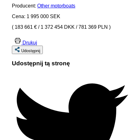
Producent:
Other motorboats
Cena: 1 995 000 SEK
( 183 661 €
/
1 372 454 DKK
/
781 369 PLN )
Drukuj
Udostępnij
Udostępnij tą stronę