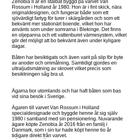
Zenobia II är en stålbåt byggd på varvet Van
Rossum i Holland år 1980. Hon är i fint skick, nära
originaldesignen, och fungerar både som ett
sjövärdigt fartyg för turer i skärgården och som ett
bekvämt mer stationärt boende, vilket hon har
använts som under somrarna i Blekinge. Det finns
en oljepanna och ett vattenburet värmesystem, vilket
gör det möjligt att bo bekvämt även under kyligare
dagar.
Båten har besiktigats och även varit på slip för byte
av anoder och ommålning. Samtidigt gjordes en
ultraljudsmätning av skrovet vilket precis som
besiktningen såg bra ut.
Ägarna bor utomlands och har haft båten som bas
vid sina besök i Sverige.
Ägaren till varvet Van Rossum i Holland
specialdesignade och byggde henne åt sig själv
1980 i samband med sin pensionering. Nuvarande
ägare köpte Zenobia år 2016 från en familj i
Danmark, som i sin tur hade köpt henne tio år
tidigare direkt från varvet.