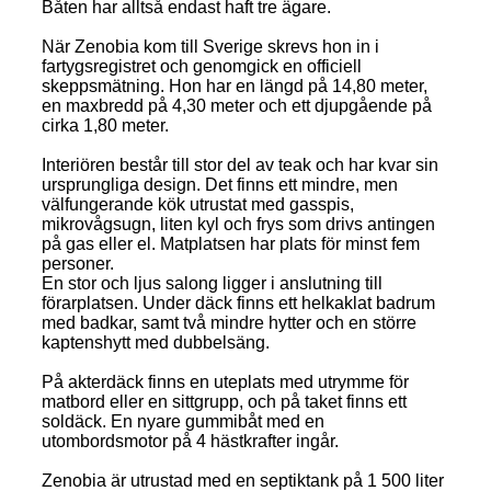
Båten har alltså endast haft tre ägare.
När Zenobia kom till Sverige skrevs hon in i
fartygsregistret och genomgick en officiell
skeppsmätning. Hon har en längd på 14,80 meter,
en maxbredd på 4,30 meter och ett djupgående på
cirka 1,80 meter.
Interiören består till stor del av teak och har kvar sin
ursprungliga design. Det finns ett mindre, men
välfungerande kök utrustat med gasspis,
mikrovågsugn, liten kyl och frys som drivs antingen
på gas eller el. Matplatsen har plats för minst fem
personer.
En stor och ljus salong ligger i anslutning till
förarplatsen. Under däck finns ett helkaklat badrum
med badkar, samt två mindre hytter och en större
kaptenshytt med dubbelsäng.
På akterdäck finns en uteplats med utrymme för
matbord eller en sittgrupp, och på taket finns ett
soldäck. En nyare gummibåt med en
utombordsmotor på 4 hästkrafter ingår.
Zenobia är utrustad med en septiktank på 1 500 liter