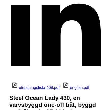
utrustningslista-468.pdf
english.pdf
Steel Ocean Lady 430, en
varvsbyggd one-off båt, byggd