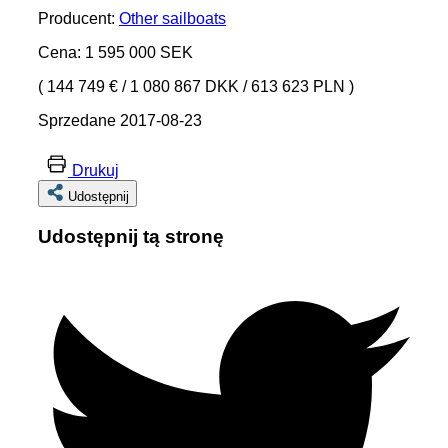
Producent:
Other sailboats
Cena: 1 595 000 SEK
( 144 749 €
/
1 080 867 DKK
/
613 623 PLN )
Sprzedane 2017-08-23
Drukuj
Udostępnij
Udostępnij tą stronę