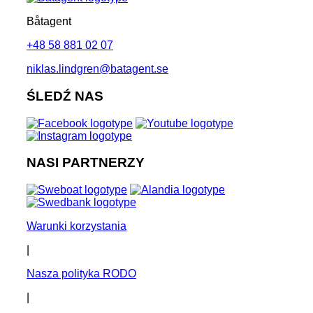
Båtagent
+48 58 881 02 07
niklas.lindgren@batagent.se
ŚLEDŹ NAS
NASI PARTNERZY
Warunki korzystania
|
Nasza polityka RODO
|