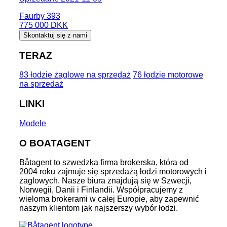
Faurby 393
775 000 DKK
Skontaktuj się z nami
TERAZ
83 łodzie żaglowe na sprzedaż
76 łodzie motorowe
na sprzedaż
LINKI
Modele
O BOATAGENT
Båtagent to szwedzka firma brokerska, która od
2004 roku zajmuje się sprzedażą łodzi motorowych i
żaglowych. Nasze biura znajdują się w Szwecji,
Norwegii, Danii i Finlandii. Współpracujemy z
wieloma brokerami w całej Europie, aby zapewnić
naszym klientom jak najszerszy wybór łodzi.