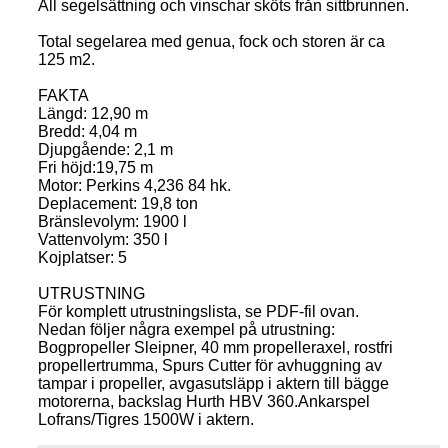
All segelsättning och vinschar sköts från sittbrunnen.
Total segelarea med genua, fock och storen är ca
125 m2.
FAKTA
Längd: 12,90 m
Bredd: 4,04 m
Djupgående: 2,1 m
Fri höjd:19,75 m
Motor: Perkins 4,236 84 hk.
Deplacement: 19,8 ton
Bränslevolym: 1900 l
Vattenvolym: 350 l
Kojplatser: 5
UTRUSTNING
För komplett utrustningslista, se PDF-fil ovan.
Nedan följer några exempel på utrustning:
Bogpropeller Sleipner, 40 mm propelleraxel, rostfri
propellertrumma, Spurs Cutter för avhuggning av
tampar i propeller, avgasutsläpp i aktern till bägge
motorerna, backslag Hurth HBV 360.Ankarspel
Lofrans/Tigres 1500W i aktern.