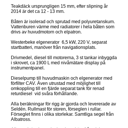
Teakdäck ursprungligen 15 mm, efter slipning år
2014 är det ca 12 - 13 mm.
Båten är isolerad och sprutad med polyuretanskum.
Vattenburen värme med radiatorer i hela båten som
drivs av huvudmotorn och elpatron.
Westerbeke elgenerator 6,5 kW, 220 V, separat
startbatteri, manöver från navigationsplats.
Drivmedel, diesel till motorerna, 3 st tankar inbyggda
i skrovet, ca 1900 L med nivåmätare display på
instrumentpanel.
Dieselpump till huvudmaskin och elgenerator med
förfilter CAV. Även utrustad med möjlighet till
omkoppling till en fjärde separat tank för renad
returdiesel vid svåra förhållande.
Alla beräkningar för rigg är gjorda och levererade av
Seldén. Rullmast för storen, förseglen i rullar.
Förseglet finns i olika storlekar. Samtliga segel från
Albatross.