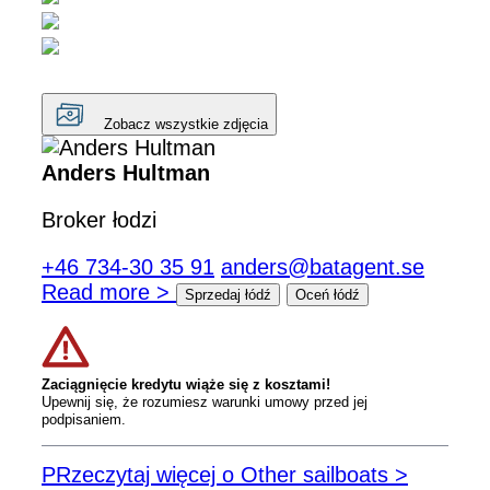
Zobacz wszystkie zdjęcia
Anders Hultman
Broker łodzi
+46 734-30 35 91
anders@batagent.se
Read more >
Sprzedaj łódź
Oceń łódź
Zaciągnięcie kredytu wiąże się z kosztami!
Upewnij się, że rozumiesz warunki umowy przed jej
podpisaniem.
PRzeczytaj więcej o Other sailboats >