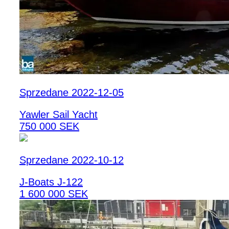
Sprzedane 2022-12-05
Yawler Sail Yacht
750 000 SEK
Sprzedane 2022-10-12
J-Boats J-122
1 600 000 SEK