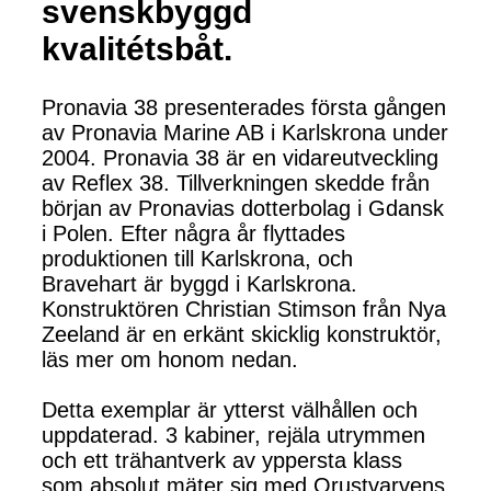
svenskbyggd
kvalitétsbåt.
Pronavia 38 presenterades första gången
av Pronavia Marine AB i Karlskrona under
2004. Pronavia 38 är en vidareutveckling
av Reflex 38. Tillverkningen skedde från
början av Pronavias dotterbolag i Gdansk
i Polen. Efter några år flyttades
produktionen till Karlskrona, och
Bravehart är byggd i Karlskrona.
Konstruktören Christian Stimson från Nya
Zeeland är en erkänt skicklig konstruktör,
läs mer om honom nedan.
Detta exemplar är ytterst välhållen och
uppdaterad. 3 kabiner, rejäla utrymmen
och ett trähantverk av yppersta klass
som absolut mäter sig med Orustvarvens