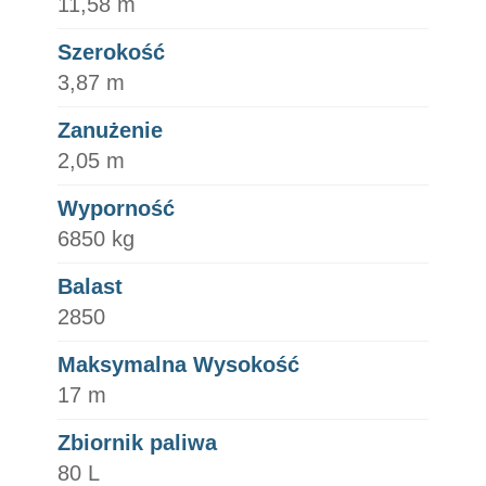
11,58 m
Szerokość
3,87 m
Zanużenie
2,05 m
Wyporność
6850 kg
Balast
2850
Maksymalna Wysokość
17 m
Zbiornik paliwa
80 L