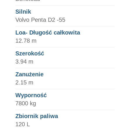
Silnik
Volvo Penta D2 -55
Loa- Długość całkowita
12.78 m
Szerokość
3.94 m
Zanużenie
2.15 m
Wyporność
7800 kg
Zbiornik paliwa
120 L