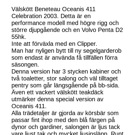
Välskött Beneteau Oceanis 411
Celebration 2003. Detta är en
performance modell med högre rigg och
större djupgående och en Volvo Penta D2
55hk.
Inte att förväxla med en Clipper.
Man har nyligen bytt till ny segelgarderob
som endast är använda få tillfällen förra
säsongen.
Denna version har 3 stycken kabiner och
två toaletter, stor salong och väl tilltaget
pentry som går längsgående på bb-sida.
Även ett vackert välskött teakdäck
utmärker denna special version av
Oceanis 411.
Alla trädetaljer är gjorda av körsbär som
passar fint ihop med den blå färgen på
dynor och gardiner, salongen är ljus tack
vare ljust tak och mycket ljusinsläpp. Runt