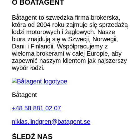
O BOATAGENT
Båtagent to szwedzka firma brokerska,
która od 2004 roku zajmuje się sprzedażą
łodzi motorowych i żaglowych. Nasze
biura znajdują się w Szwecji, Norwegii,
Danii i Finlandii. Współpracujemy z
wieloma brokerami w całej Europie, aby
zapewnić naszym klientom jak najszerszy
wybór łodzi.
Båtagent
+48 58 881 02 07
niklas.lindgren@batagent.se
ŚLEDŹ NAS