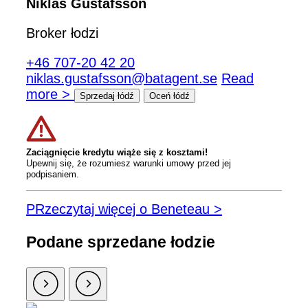
Niklas Gustafsson
Broker łodzi
+46 707-20 42 20
niklas.gustafsson@batagent.se
Read
more >
Sprzedaj łódź
Oceń łódź
Zaciągnięcie kredytu wiąże się z kosztami!
Upewnij się, że rozumiesz warunki umowy przed jej
podpisaniem.
PRzeczytaj więcej o Beneteau >
Podane sprzedane łodzie