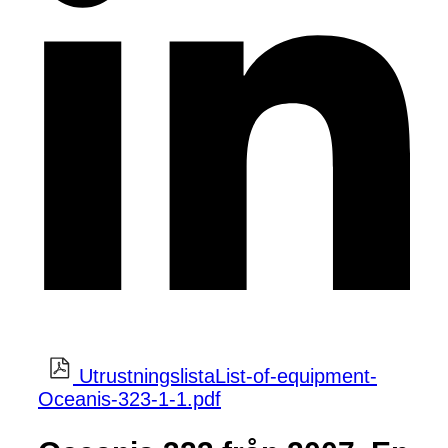
UtrustningslistaList-of-equipment-
Oceanis-323-1-1.pdf