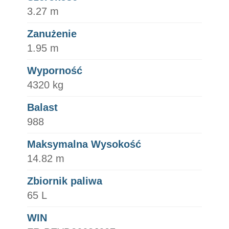
3.27 m
Zanużenie
1.95 m
Wyporność
4320 kg
Balast
988
Maksymalna Wysokość
14.82 m
Zbiornik paliwa
65 L
WIN