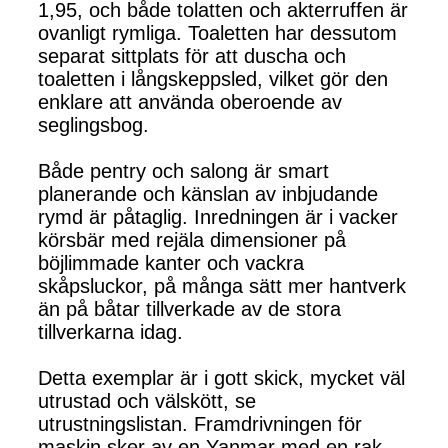
1,95, och både tolatten och akterruffen är
ovanligt rymliga. Toaletten har dessutom
separat sittplats för att duscha och
toaletten i långskeppsled, vilket gör den
enklare att använda oberoende av
seglingsbog.
Både pentry och salong är smart
planerande och känslan av inbjudande
rymd är påtaglig. Inredningen är i vacker
körsbär med rejäla dimensioner på
böjlimmade kanter och vackra
skåpsluckor, på många sätt mer hantverk
än på båtar tillverkade av de stora
tillverkarna idag.
Detta exemplar är i gott skick, mycket väl
utrustad och välskött, se
utrustningslistan. Framdrivningen för
maskin sker av en Yanmar med en rak