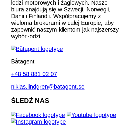
łodzi motorowych i żaglowych. Nasze
biura znajdują się w Szwecji, Norwegii,
Danii i Finlandii. Współpracujemy z
wieloma brokerami w całej Europie, aby
zapewnić naszym klientom jak najszerszy
wybór łodzi.
Båtagent
+48 58 881 02 07
niklas.lindgren@batagent.se
ŚLEDŹ NAS