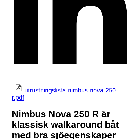
utrustningslista-nimbus-nova-250-
r.pdf
Nimbus Nova 250 R är
klassisk walkaround båt
med bra sjöegenskaper