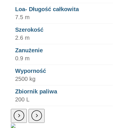
Loa- Długość całkowita
7.5 m
Szerokość
2.6 m
Zanużenie
0.9 m
Wyporność
2500 kg
Zbiornik paliwa
200 L