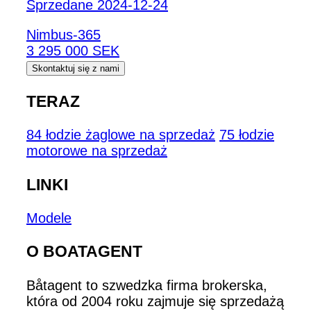
Sprzedane 2024-12-24
Nimbus-365
3 295 000 SEK
Skontaktuj się z nami
TERAZ
84 łodzie żaglowe na sprzedaż
75 łodzie
motorowe na sprzedaż
LINKI
Modele
O BOATAGENT
Båtagent to szwedzka firma brokerska,
która od 2004 roku zajmuje się sprzedażą