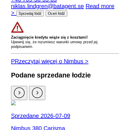
niklas.lindgren@batagent.se
Read more
>
Sprzedaj łódź
Oceń łódź
Zaciągnięcie kredytu wiąże się z kosztami!
Upewnij się, że rozumiesz warunki umowy przed jej
podpisaniem.
PRzeczytaj więcej o Nimbus >
Podane sprzedane łodzie
Sprzedane 2026-07-09
Nimbus 380 Carisma