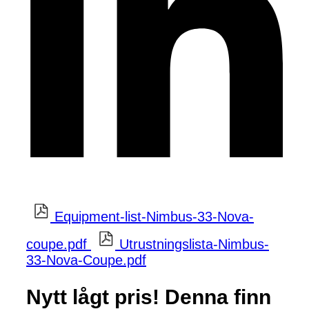
Equipment-list-Nimbus-33-Nova-
coupe.pdf
Utrustningslista-Nimbus-
33-Nova-Coupe.pdf
Nytt lågt pris! Denna finn