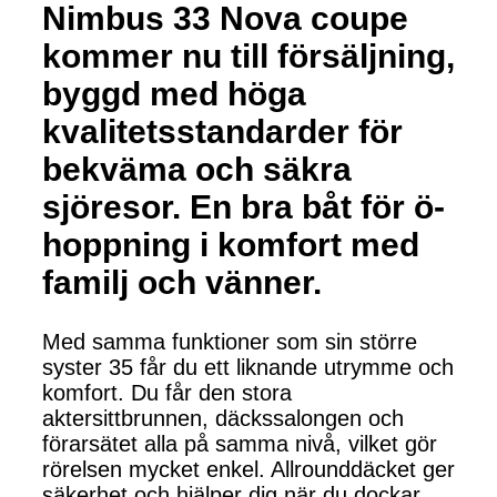
Nimbus 33 Nova coupe
kommer nu till försäljning,
byggd med höga
kvalitetsstandarder för
bekväma och säkra
sjöresor. En bra båt för ö-
hoppning i komfort med
familj och vänner.
Med samma funktioner som sin större
syster 35 får du ett liknande utrymme och
komfort. Du får den stora
aktersittbrunnen, däckssalongen och
förarsätet alla på samma nivå, vilket gör
rörelsen mycket enkel. Allrounddäcket ger
säkerhet och hjälper dig när du dockar.