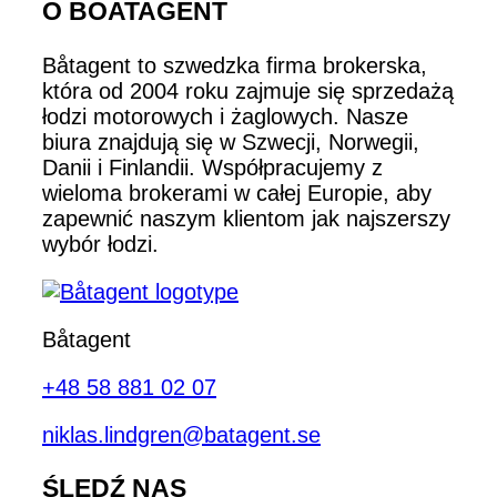
O BOATAGENT
Båtagent to szwedzka firma brokerska,
która od 2004 roku zajmuje się sprzedażą
łodzi motorowych i żaglowych. Nasze
biura znajdują się w Szwecji, Norwegii,
Danii i Finlandii. Współpracujemy z
wieloma brokerami w całej Europie, aby
zapewnić naszym klientom jak najszerszy
wybór łodzi.
Båtagent
+48 58 881 02 07
niklas.lindgren@batagent.se
ŚLEDŹ NAS