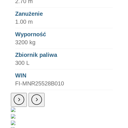
2.70 m
Zanużenie
1.00 m
Wyporność
3200 kg
Zbiornik paliwa
300 L
WIN
FI-MNR25528B010