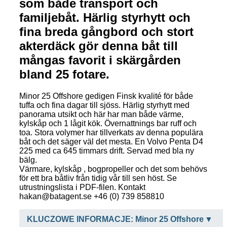
som både transport och
familjebåt. Härlig styrhytt och
fina breda gångbord och stort
akterdäck gör denna båt till
mångas favorit i skärgården
bland 25 fotare.
Minor 25 Offshore gedigen Finsk kvalité för både
tuffa och fina dagar till sjöss. Härlig styrhytt med
panorama utsikt och här har man både värme,
kylskåp och 1 lågit kök. Övernattnings bar ruff och
toa. Stora volymer har tillverkats av denna populära
båt och det säger väl det mesta. En Volvo Penta D4
225 med ca 645 timmars drift. Servad med bla ny
bälg.
Värmare, kylskåp , bogpropeller och det som behövs
för ett bra båtliv från tidig vår till sen höst. Se
utrustningslista i PDF-filen. Kontakt
hakan@batagent.se +46 (0) 739 858810
KLUCZOWE INFORMACJE: Minor 25 Offshore