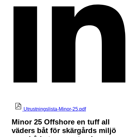
Utrustningslista-Minor-25.pdf
Minor 25 Offshore en tuff all
väders båt för skärgårds miljö