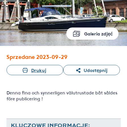
Galeria zdjęć
Sprzedane 2023-09-29
Drukuj
Udostępnij
Denna fina och synnerligen välutrustade båt såldes
före publicering !
KLUCZOWE INFORMACJE: