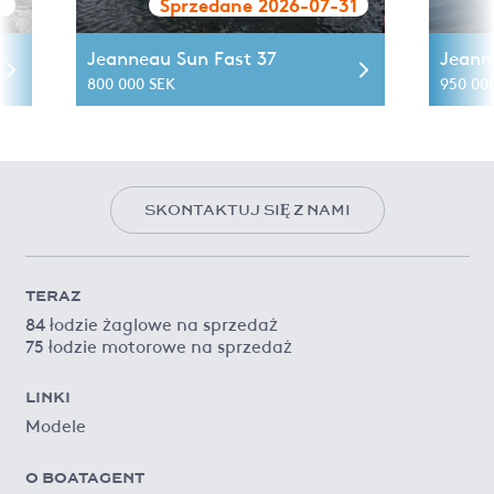
4
Sprzedane 2026-07-31
Jeanneau Sun Fast 37
Jeann
800 000 SEK
950 00
SKONTAKTUJ SIĘ Z NAMI
TERAZ
84 łodzie żaglowe na sprzedaż
75 łodzie motorowe na sprzedaż
LINKI
Modele
O BOATAGENT