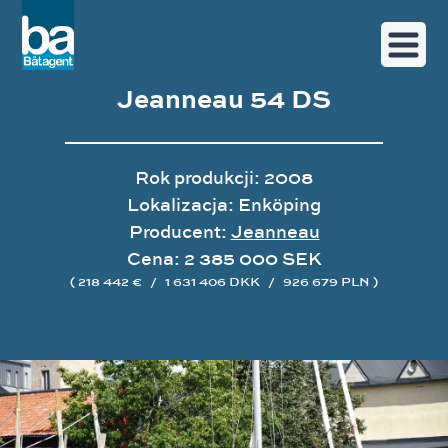
Jeanneau 54 DS
Rok produkcji: 2008
Lokalizacja: Enköping
Producent:
Jeanneau
Cena: 2 385 000 SEK
( 218 442 €
/
1 631 406 DKK
/
926 679 PLN )