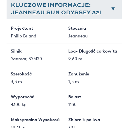
KLUCZOWE INFORMACJE:
JEANNEAU SUN ODYSSEY 32I
Projektant
Stocznia
Philip Briand
Jeanneau
Silnik
Loa- Długość całkowita
Yanmar, 3YM20
9,60 m
Szerokość
Zanużenie
3,3 m
1,5 m
Wyporność
Balast
4300 kg
1130
Maksymalna Wysokość
Zbiornik paliwa
14,31 m
70 L