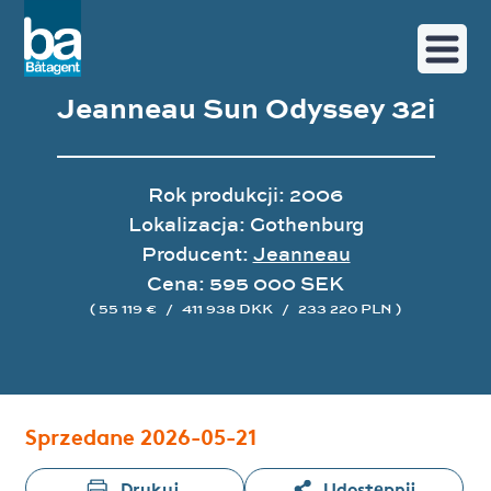
Jeanneau Sun Odyssey 32i
Rok produkcji: 2006
Lokalizacja: Gothenburg
Producent:
Jeanneau
Cena: 595 000 SEK
( 55 119 €
/
411 938 DKK
/
233 220 PLN )
Galeria zdjęć
Sprzedane 2026-05-21
Drukuj
Udostępnij