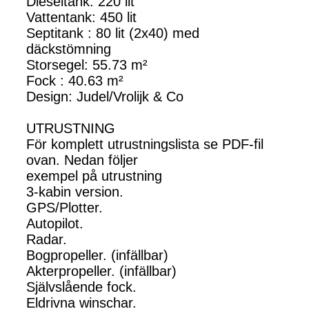
Dieseltank: 220 lit
Vattentank: 450 lit
Septitank : 80 lit (2x40) med
däckstömning
Storsegel: 55.73 m²
Fock : 40.63 m²
Design: Judel/Vrolijk & Co
UTRUSTNING
För komplett utrustningslista se PDF-fil
ovan. Nedan följer
exempel på utrustning
3-kabin version.
GPS/Plotter.
Autopilot.
Radar.
Bogpropeller. (infällbar)
Akterpropeller. (infällbar)
Självslående fock.
Eldrivna winschar.