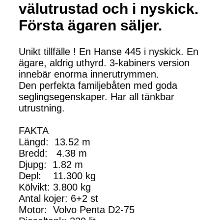
välutrustad och i nyskick.
Första ägaren säljer.
Unikt tillfälle ! En Hanse 445 i nyskick. En
ägare, aldrig uthyrd. 3-kabiners version
innebär enorma innerutrymmen.
Den perfekta familjebåten med goda
seglingsegenskaper. Har all tänkbar
utrustning.
FAKTA
Längd: 13.52 m
Bredd: 4.38 m
Djupg: 1.82 m
Depl: 11.300 kg
Kölvikt: 3.800 kg
Antal kojer: 6+2 st
Motor: Volvo Penta D2-75