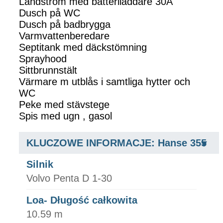
Landström med batteriladdare 30A
Dusch på WC
Dusch på badbrygga
Varmvattenberedare
Septitank med däckstömning
Sprayhood
Sittbrunnstält
Värmare m utblås i samtliga hytter och
WC
Peke med stävstege
Spis med ugn , gasol
KLUCZOWE INFORMACJE: Hanse 355
Silnik
Volvo Penta D 1-30
Loa- Długość całkowita
10.59 m