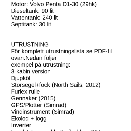
Motor: Volvo Penta D1-30 (29hk)
Dieseltank: 90 lit
Vattentank: 240 lit
Septitank: 30 lit
UTRUSTNING
För komplett utrustningslista se PDF-fil
ovan.Nedan följer
exempel på utrustning:
3-kabin version
Djupköl
Storsegel+fock (North Sails, 2012)
Furlex rulle
Gennaker (2015)
GPS/Plotter (Simrad)
Vindinstrument (Simrad)
Ekolod + logg
Inverter