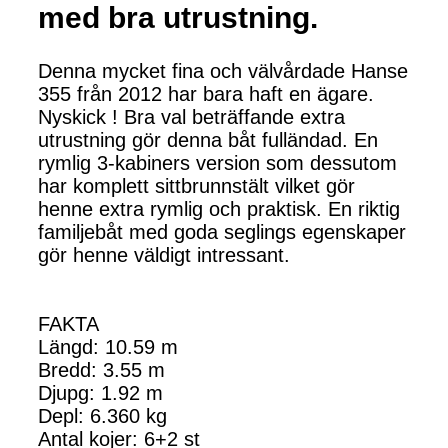
med bra utrustning.
Denna mycket fina och välvårdade Hanse
355 från 2012 har bara haft en ägare.
Nyskick ! Bra val beträffande extra
utrustning gör denna båt fulländad. En
rymlig 3-kabiners version som dessutom
har komplett sittbrunnstält vilket gör
henne extra rymlig och praktisk. En riktig
familjebåt med goda seglings egenskaper
gör henne väldigt intressant.
FAKTA
Längd: 10.59 m
Bredd: 3.55 m
Djupg: 1.92 m
Depl: 6.360 kg
Antal kojer: 6+2 st