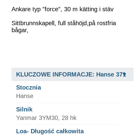
Ankare typ ”force”, 30 m kätting i stäv
Sittbrunnskapell, full ståhöjd,på rostfria
bågar,
KLUCZOWE INFORMACJE: Hanse 371
Stocznia
Hanse
Silnik
Yanmar 3YM30, 28 hk
Loa- Długość całkowita