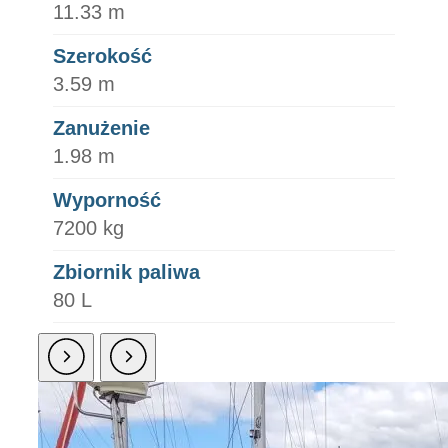
11.33 m
Szerokość
3.59 m
Zanużenie
1.98 m
Wyporność
7200 kg
Zbiornik paliwa
80 L