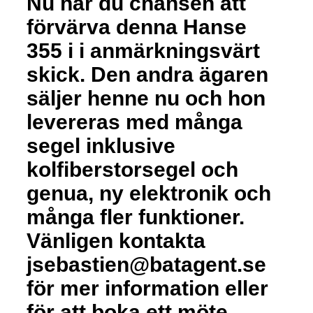
Nu har du chansen att
förvärva denna Hanse
355 i i anmärkningsvärt
skick. Den andra ägaren
säljer henne nu och hon
levereras med många
segel inklusive
kolfiberstorsegel och
genua, ny elektronik och
många fler funktioner.
Vänligen kontakta
jsebastien@batagent.se
för mer information eller
för att boka ett möte.