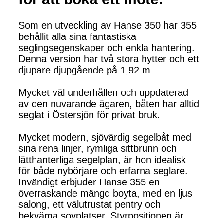
Som en utveckling av Hanse 350 har 355
behållit alla sina fantastiska
seglingsegenskaper och enkla hantering.
Denna version har två stora hytter och ett
djupare djupgående på 1,92 m.
Mycket väl underhållen och uppdaterad
av den nuvarande ägaren, båten har alltid
seglat i Östersjön för privat bruk.
Mycket modern, sjövärdig segelbåt med
sina rena linjer, rymliga sittbrunn och
lätthanterliga segelplan, är hon idealisk
för både nybörjare och erfarna seglare.
Invändigt erbjuder Hanse 355 en
överraskande mängd boyta, med en ljus
salong, ett välutrustat pentry och
bekväma sovplatser. Styrpositionen är