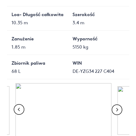
Loa- Długość całkowita
Szerokość
10.35 m
3.4 m
Zanużenie
Wyporność
1.85 m
5150 kg
Zbiornik paliwa
WIN
68 L
DE-YZG34 227 C404