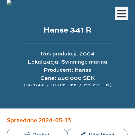
Hanse 341 R
Rok produkcji: 2004
Lokalizacja: Svinninge marina
Producent:
Hanse
Cena: 550 000 SEK
( 50 374 €
/
376 215 DKK
/
213 699 PLN )
Galeria zdjęć
Sprzedane 2024-05-13
Drukuj
Udostępnij