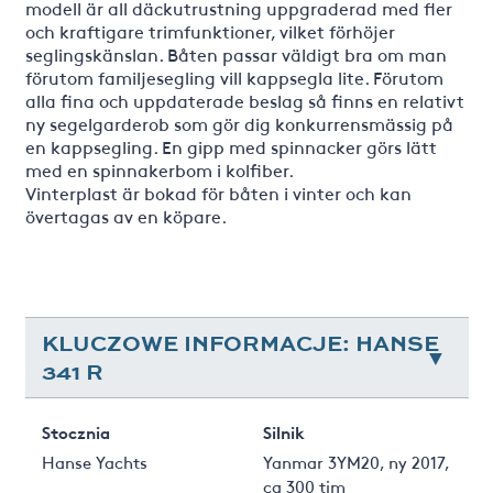
modell är all däckutrustning uppgraderad med fler
och kraftigare trimfunktioner, vilket förhöjer
seglingskänslan. Båten passar väldigt bra om man
förutom familjesegling vill kappsegla lite. Förutom
alla fina och uppdaterade beslag så finns en relativt
ny segelgarderob som gör dig konkurrensmässig på
en kappsegling. En gipp med spinnacker görs lätt
med en spinnakerbom i kolfiber.
Vinterplast är bokad för båten i vinter och kan
övertagas av en köpare.
KLUCZOWE INFORMACJE: HANSE
341 R
Stocznia
Silnik
Hanse Yachts
Yanmar 3YM20, ny 2017,
ca 300 tim