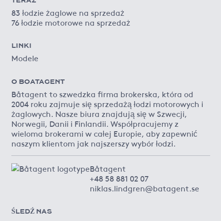
83 łodzie żaglowe na sprzedaż
76 łodzie motorowe na sprzedaż
LINKI
Modele
O BOATAGENT
Båtagent to szwedzka firma brokerska, która od
2004 roku zajmuje się sprzedażą łodzi motorowych i
żaglowych. Nasze biura znajdują się w Szwecji,
Norwegii, Danii i Finlandii. Współpracujemy z
wieloma brokerami w całej Europie, aby zapewnić
naszym klientom jak najszerszy wybór łodzi.
Båtagent
+48 58 881 02 07
niklas.lindgren@batagent.se
ŚLEDŹ NAS