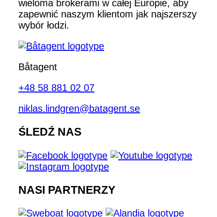
wieloma brokerami w całej Europie, aby
zapewnić naszym klientom jak najszerszy
wybór łodzi.
Båtagent
+48 58 881 02 07
niklas.lindgren@batagent.se
ŚLEDŹ NAS
NASI PARTNERZY