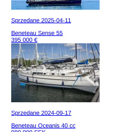
Sprzedane 2025-04-11
Beneteau Sense 55
395 000 €
Sprzedane 2024-09-17
Beneteau Oceanis 40 cc