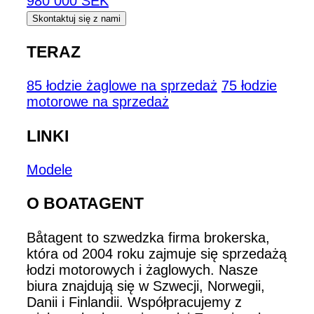
980 000 SEK
Skontaktuj się z nami
TERAZ
85 łodzie żaglowe na sprzedaż
75 łodzie
motorowe na sprzedaż
LINKI
Modele
O BOATAGENT
Båtagent to szwedzka firma brokerska,
która od 2004 roku zajmuje się sprzedażą
łodzi motorowych i żaglowych. Nasze
biura znajdują się w Szwecji, Norwegii,
Danii i Finlandii. Współpracujemy z