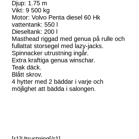
Djup: 1.75 m
Vikt: 9 500 kg
Motor: Volvo Penta diesel 60 Hk
vattentank: 550 l
Dieseltank: 200 l
Masthead riggad med genua på rulle och
fullattat storsegel med lazy-jacks.
Spinnacker utrustning ingår.
Extra kraftiga genua winschar.
Teak däck.
Blått skrov.
4 hytter med 2 bäddar i varje och
möjlighet att bädda i salongen.
[r1]Utrustning[/r1]