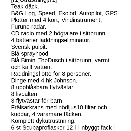
Teak däck.
B&G Log, Speed, Ekolod, Autopilot, GPS
Plotter med 4 kort, Vindinstrument,
Furuno radar.
CD radio med 2 högtalare i sittbrunn.
4 batterier laddningseliminator.
Svensk pulpit.
Blå sprayhood
Blå Bimini TopDusch i sittbrunn, varmt
och kallt vatten.
Räddningsflotte för 8 personer.
Dinge med 4 hk Johnson.
8 uppblåsbara flytvästar
8 livbälten
3 flytvästar för barn
Frälsarkrans med nödljus10 filtar och
kuddar, 4 varamare täcken.
Komplett dykutrustnning:
6 st Scubaproflaskor 12 l i inbyggt fack i