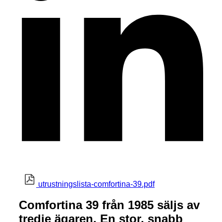
utrustningslista-comfortina-39.pdf
Comfortina 39 från 1985 säljs av
tredje ägaren. En stor, snabb