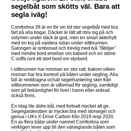
segelbåt som skötts väl. Bara att
segla iväg!
Comfortina 39 är en för sin tid stor segelbåt med bra
fart på alla bogar. Däcket är lätt att röra sig på och
volymen under däck är god, men en smart akterhytt
med en koj på vardera sidan under sittbrunnen.
Salongen är ombonad och trevlig med två "fåtöljer"
med mindre bord emellan om babord och en större
C-soffa runt ett stort bord om styrbord.
I sittbrunnen har rorsman en stor ratt, bakom vilken
rosman har bra kontroll på båten under segling. Alla
fall är neddragna ochall segelhantering sker från
sittbrunnenen som är utformad för segling, samtidigt
som all bekämlighet för livet i hamn eller ankrad
också finns.
En idag lite äldre båt, med fortsatt mycket att ge.
Segelgarderoben är mycket bra med storsegel och
genua i UKs X-Drive Carbon från 2019 resp 2020.
En av flera båtar under namnet Comfortina som
verkligen lever upp till den välseglande båten som