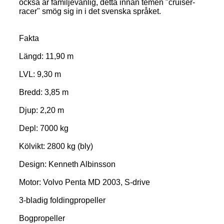
också är familjevänlig, detta innan temen "cruiser-
racer" smög sig in i det svenska språket.
Fakta
Längd: 11,90 m
LVL: 9,30 m
Bredd: 3,85 m
Djup: 2,20 m
Depl: 7000 kg
Kölvikt: 2800 kg (bly)
Design: Kenneth Albinsson
Motor: Volvo Penta MD 2003, S-drive
3-bladig foldingpropeller
Bogpropeller