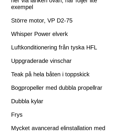
ner via länken ovan, här följer lite
exempel
Större motor, VP D2-75
Whisper Power elverk
Luftkonditionering från tyska HFL
Uppgraderade vinschar
Teak på hela båten i toppskick
Bogpropeller med dubbla propellrar
Dubbla kylar
Frys
Mycket avancerad elinstallation med