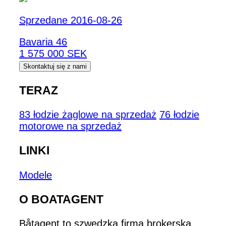
Sprzedane 2016-08-26
Bavaria 46
1 575 000 SEK
Skontaktuj się z nami
TERAZ
83 łodzie żaglowe na sprzedaż
76 łodzie
motorowe na sprzedaż
LINKI
Modele
O BOATAGENT
Båtagent to szwedzka firma brokerska,