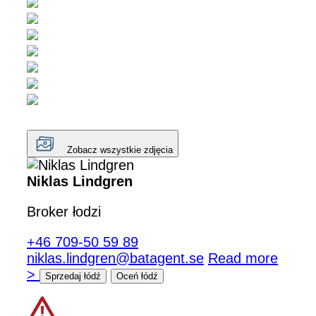
Zobacz wszystkie zdjęcia
Niklas Lindgren
Broker łodzi
+46 709-50 59 89
niklas.lindgren@batagent.se
Read more
>
Sprzedaj łódź
Oceń łódź