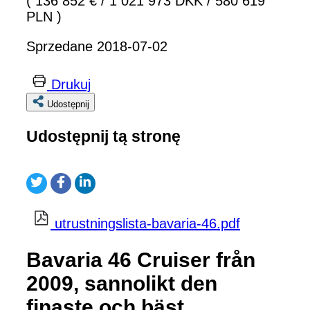
( 136 852 €
/
1 021 973 DKK
/
580 619
PLN )
Sprzedane 2018-07-02
Drukuj
Udostępnij
Udostępnij tą stronę
utrustningslista-bavaria-46.pdf
Bavaria 46 Cruiser från
2009, sannolikt den
finaste och bäst