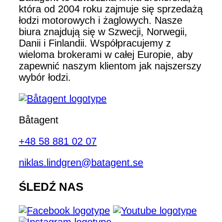
która od 2004 roku zajmuje się sprzedażą
łodzi motorowych i żaglowych. Nasze
biura znajdują się w Szwecji, Norwegii,
Danii i Finlandii. Współpracujemy z
wieloma brokerami w całej Europie, aby
zapewnić naszym klientom jak najszerszy
wybór łodzi.
Båtagent
+48 58 881 02 07
niklas.lindgren@batagent.se
ŚLEDŹ NAS