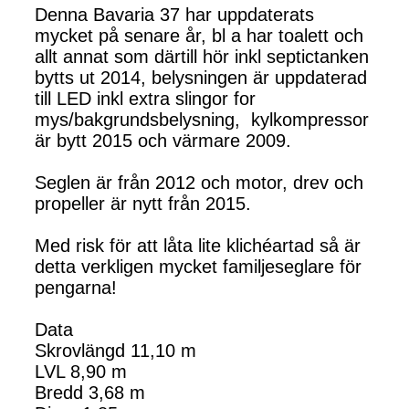
Denna Bavaria 37 har uppdaterats
mycket på senare år, bl a har toalett och
allt annat som därtill hör inkl septictanken
bytts ut 2014, belysningen är uppdaterad
till LED inkl extra slingor for
mys/bakgrundsbelysning, kylkompressor
är bytt 2015 och värmare 2009.
Seglen är från 2012 och motor, drev och
propeller är nytt från 2015.
Med risk för att låta lite klichéartad så är
detta verkligen mycket familjeseglare för
pengarna!
Data
Skrovlängd 11,10 m
LVL 8,90 m
Bredd 3,68 m