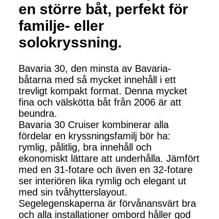
en större båt, perfekt för
familje- eller
solokryssning.
Bavaria 30, den minsta av Bavaria-
båtarna med så mycket innehåll i ett
trevligt kompakt format. Denna mycket
fina och välskötta båt från 2006 är att
beundra.
Bavaria 30 Cruiser kombinerar alla
fördelar en kryssningsfamilj bör ha:
rymlig, pålitlig, bra innehåll och
ekonomiskt lättare att underhålla. Jämfört
med en 31-fotare och även en 32-fotare
ser interiören lika rymlig och elegant ut
med sin tvåhytterslayout.
Segelegenskaperna är förvånansvärt bra
och alla installationer ombord håller god