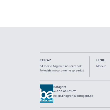
TERAZ
LINKI
84 łodzie żaglowe na sprzedaż
Modele
76 łodzie motorowe na sprzedaż
Båtagent
+48 58 881 02 07
niklas.lindgren@batagent.se