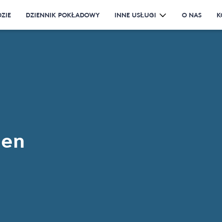
ZIE
DZIENNIK POKŁADOWY
INNE USŁUGI
O NAS
K
len