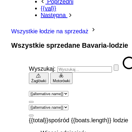
Poprzedni
{{val}}
Następna
Wszystkie łodzie na sprzedaż
Wszystkie sprzedane Bavaria-lodzie
Wyszukaj:
Żaglówki
Motorówki
{{total}}spośród {{boats.length}} lodzie