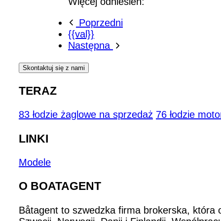
Więcej odniesień:
Poprzedni
{{val}}
Następna
Skontaktuj się z nami
TERAZ
83 łodzie żaglowe na sprzedaż
76 łodzie mot
LINKI
Modele
O BOATAGENT
Båtagent to szwedzka firma brokerska, która 