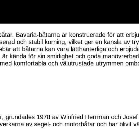
tar. Bavaria-båtarna är konstruerade för att erbj
nserad och stabil körning, vilket ger en känsla av 
ebär att båtarna kan vara lätthanterliga och erbjuda
a är kända för sin smidighet och goda manövrerbarh
 med komfortabla och välutrustade utrymmen ombor
ar, grundades 1978 av Winfried Herrman och Josef 
verkarna av segel- och motorbåtar och har blivit väl