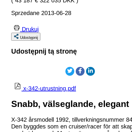
( 43 187 € 322 035 DKK )
Sprzedane 2013-06-28
Drukuj
Udostępnij
Udostępnij tą stronę
x-342-utrustning.pdf
Snabb, välseglande, elegant i
X-342 årsmodell 1992, tillverkningsnummer 8
Den byggdes som en cruiser/racer för att ska