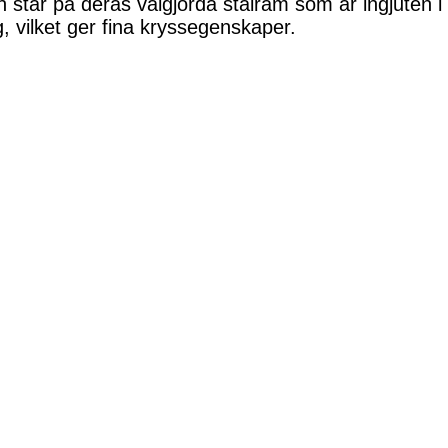
tår på deras välgjorda stålram som är ingjuten i
, vilket ger fina kryssegenskaper.