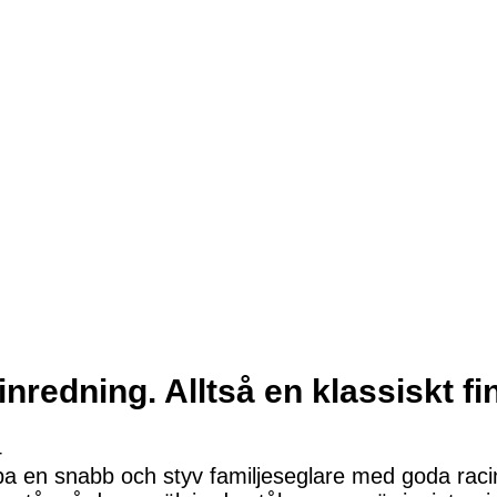
nredning. Alltså en klassiskt fi
4
pa en snabb och styv familjeseglare med goda rac