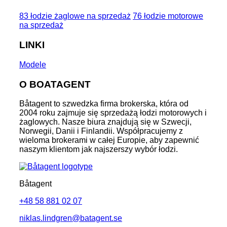
83 łodzie żaglowe na sprzedaż
76 łodzie motorowe
na sprzedaż
LINKI
Modele
O BOATAGENT
Båtagent to szwedzka firma brokerska, która od
2004 roku zajmuje się sprzedażą łodzi motorowych i
żaglowych. Nasze biura znajdują się w Szwecji,
Norwegii, Danii i Finlandii. Współpracujemy z
wieloma brokerami w całej Europie, aby zapewnić
naszym klientom jak najszerszy wybór łodzi.
Båtagent
+48 58 881 02 07
niklas.lindgren@batagent.se