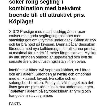
söker rolig segling i
kombination med bekvämt
boende till ett attraktivt pris.
Köpläge!
X-372 Prestige med mastheadrigg är en racer-
cruiser med goda seglingsegenskaper men
samtidigt gott om utrymme under däck. Båten är styv
och tar bra höjd på kryssen. Denna båt är dessutom
försedda med nya kolfibersegel för att kunna pressa
ut maximal fart ur det 11 meter långa skrovet. Mycket
av utrustningen ombord är uppdaterad och bytt de
senaste åren. Se utrustningslistan i filen ovan.
Interiört har båten två separata kabiner, en i fören
och en i aktern. Salongen är rymlig och ombonad
med en klassisk layout, två soffor och en
salongsbord i mitten. Pentryt är väl tilltaget och det
finns gott om plats för att laga mat under seglingen.
Toaletten i aktern på styrbordssidan är rymlig och
har gott om stuvutrymmen.
FAKTA