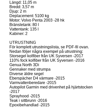
Längd: 11,05 m
Bredd: 3,57 m
Djup: 2 m
Deplacement: 5100 kg
Motor: Volvo Penta 2003 -28 hk
Bränsletank: 80 l
Vattentank: 135 l
Kabiner: 2
UTRUSTNING
För komplett utrustningslista, se PDF-fil ovan.
Nedan följer några exempel på utrustning:
Storsegel kolfiber från UK Syversen -2017
110% fock kolfiber från UK Syversen -2016
Genua North 3Di
Gennaker med strumpa
Diverse äldre segel
Eberspächer D4 värmare -2015
Varmvattenberedare -2015
Autopilot Garmin med drivenhet på hjärtstocken
-2017
Sprayhood -2015
Teak i sittbrunn -2016
Epoxibehandlad -2015