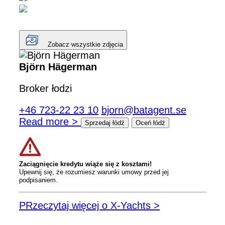
Zobacz wszystkie zdjęcia
Björn Hägerman
Broker łodzi
+46 723-22 23 10
bjorn@batagent.se
Read more >
Sprzedaj łódź
Oceń łódź
Zaciągnięcie kredytu wiąże się z kosztami!
Upewnij się, że rozumiesz warunki umowy przed jej
podpisaniem.
PRzeczytaj więcej o X-Yachts >