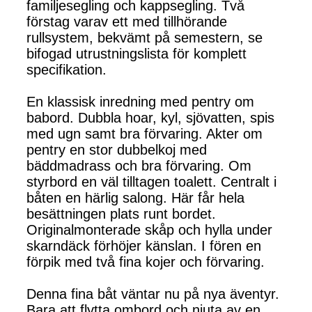
familjesegling och kappsegling. Två
förstag varav ett med tillhörande
rullsystem, bekvämt på semestern, se
bifogad utrustningslista för komplett
specifikation.
En klassisk inredning med pentry om
babord. Dubbla hoar, kyl, sjövatten, spis
med ugn samt bra förvaring. Akter om
pentry en stor dubbelkoj med
bäddmadrass och bra förvaring. Om
styrbord en väl tilltagen toalett. Centralt i
båten en härlig salong. Här får hela
besättningen plats runt bordet.
Originalmonterade skåp och hylla under
skarndäck förhöjer känslan. I fören en
förpik med två fina kojer och förvaring.
Denna fina båt väntar nu på nya äventyr.
Bara att flytta ombord och njuta av en