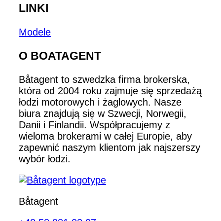
LINKI
Modele
O BOATAGENT
Båtagent to szwedzka firma brokerska,
która od 2004 roku zajmuje się sprzedażą
łodzi motorowych i żaglowych. Nasze
biura znajdują się w Szwecji, Norwegii,
Danii i Finlandii. Współpracujemy z
wieloma brokerami w całej Europie, aby
zapewnić naszym klientom jak najszerszy
wybór łodzi.
Båtagent