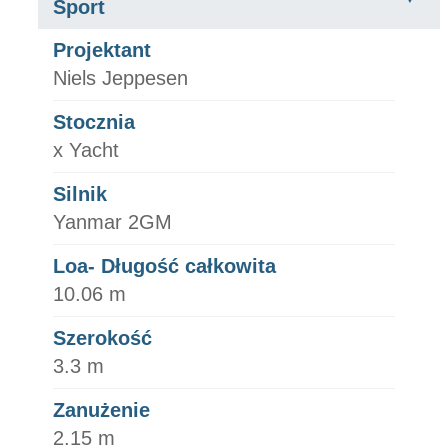
Sport
Projektant
Niels Jeppesen
Stocznia
x Yacht
Silnik
Yanmar 2GM
Loa- Długość całkowita
10.06 m
Szerokość
3.3 m
Zanużenie
2.15 m