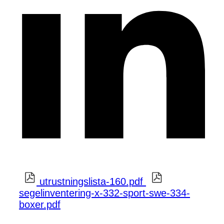
utrustningslista-160.pdf
segelinventering-x-332-sport-swe-334-
boxer.pdf