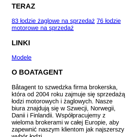
TERAZ
83 łodzie żaglowe na sprzedaż
76 łodzie
motorowe na sprzedaż
LINKI
Modele
O BOATAGENT
Båtagent to szwedzka firma brokerska,
która od 2004 roku zajmuje się sprzedażą
łodzi motorowych i żaglowych. Nasze
biura znajdują się w Szwecji, Norwegii,
Danii i Finlandii. Współpracujemy z
wieloma brokerami w całej Europie, aby
zapewnić naszym klientom jak najszerszy
wybór łodzi.