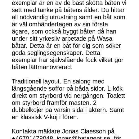
exemplar är en av de bäst skötta båten vi
sett med tanke på båtens ålder. Du hittar
all nödvändig utrustning samt en båt som
är väl omhändertagen av sin första
ägare, som också byggt båten då han
under sitt yrkesliv arbetade på Wasa
båtar. Detta är en båt för dig som söker
goda seglingsegenskaper. Detta
exemplar har självslående fock vilket gör
båten lättmanövrerad.
Traditionell layout. En salong med
längsgående soffor på båda sidor. L-kök
direkt om styrbord vid nergången. Toalett
om styrbord framför masten. 2
dubbelkojer på varsin sida i aktern. Samt
en klassisk V-koj i fören.
Kontakta mäklare Jonas Claesson på
+46701478048, jonas@batagent.se, för