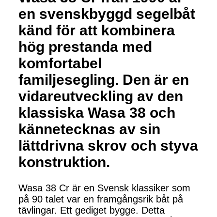
en svenskbyggd segelbåt
känd för att kombinera
hög prestanda med
komfortabel
familjesegling. Den är en
vidareutveckling av den
klassiska Wasa 38 och
kännetecknas av sin
lättdrivna skrov och styva
konstruktion.
Wasa 38 Cr är en Svensk klassiker som
på 90 talet var en framgångsrik båt på
tävlingar. Ett gediget bygge. Detta