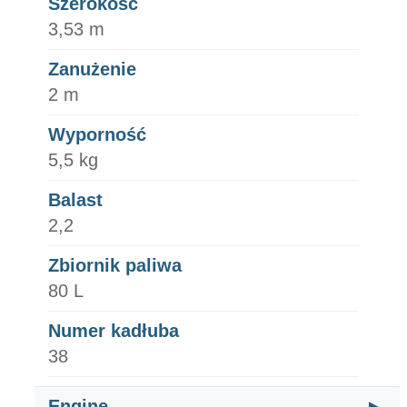
Szerokość
3,53 m
Zanużenie
2 m
Wyporność
5,5 kg
Balast
2,2
Zbiornik paliwa
80 L
Numer kadłuba
38
Engine