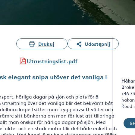
Drukuj
Udostępnij
Utrustningslist.pdf
k elegant snipa utöver det vanliga i
Håkan
Broker
+46 73
sport, härliga dagar på sjön och plats för 8
hakan
 utrustning över det vanliga blir det bekvämt båt
Read 
delbara kapell sitter man trygg oavsett väder och
rämre sitt bänkarna om man får lust att tillbringa
llt man önskar för härliga dagar på sjön. Med
S
l akter och en stark motor blir det både enkelt och
 väder. Med kapell över hela sittbrunnen man fäller