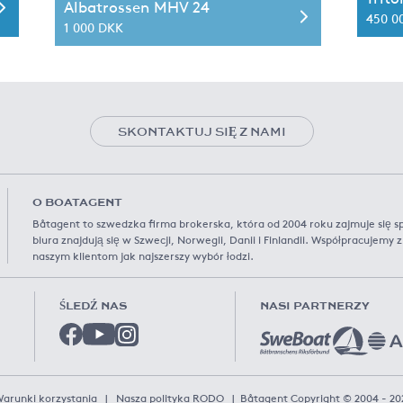
Albatrossen MHV 24
450 0
1 000 DKK
SKONTAKTUJ SIĘ Z NAMI
O BOATAGENT
Båtagent to szwedzka firma brokerska, która od 2004 roku zajmuje się 
biura znajdują się w Szwecji, Norwegii, Danii i Finlandii. Współpracujemy
naszym klientom jak najszerszy wybór łodzi.
ŚLEDŹ NAS
NASI PARTNERZY
arunki korzystania
|
Nasza polityka RODO
|
Båtagent Copyright © 2004 - 20