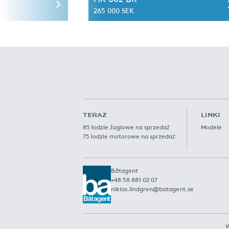
265 000 SEK
TERAZ
LINKI
85 łodzie żaglowe na sprzedaż
Modele
75 łodzie motorowe na sprzedaż
Båtagent
+48 58 881 02 07
niklas.lindgren@batagent.se
W