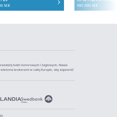
00 SEK
985 000 SEK
sprzedażą łodzi motorowych i żaglowych. Nasze
 z wieloma brokerami w całej Europie, aby zapewnić
26