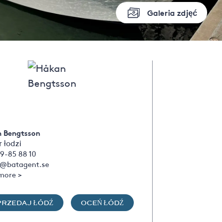
Galeria zdjęć
 Bengtsson
 łodzi
9-85 88 10
@batagent.se
more >
PRZEDAJ ŁÓDŹ
OCEŃ ŁÓDŹ