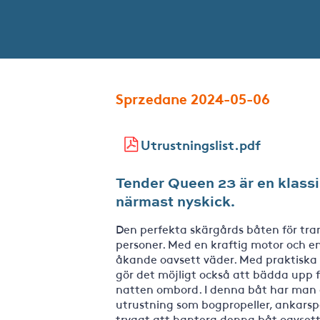
Sprzedane 2024-05-06
Utrustningslist.pdf
Tender Queen 23 är en klassis
närmast nyskick.
Den perfekta skärgårds båten för tran
personer. Med en kraftig motor och en
åkande oavsett väder. Med praktiska 
gör det möjligt också att bädda upp f
natten ombord. I denna båt har man a
utrustning som bogpropeller, ankarspe
tryggt att hantera denna båt oavsett