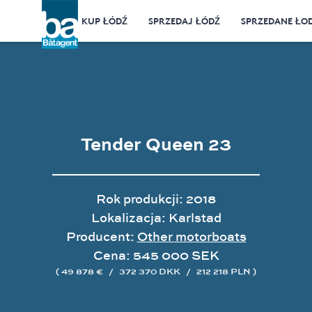
KUP ŁÓDŹ
SPRZEDAJ ŁÓDŹ
SPRZEDANE ŁOD
Tender Queen 23
Rok produkcji: 2018
Lokalizacja: Karlstad
Producent:
Other motorboats
Cena: 545 000 SEK
( 49 878 €
/
372 370 DKK
/
212 218 PLN )