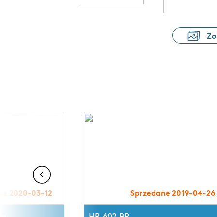
Zo
ne 2020-03-12
Sprzedane 2019-04-26
ly
HR 602 BR