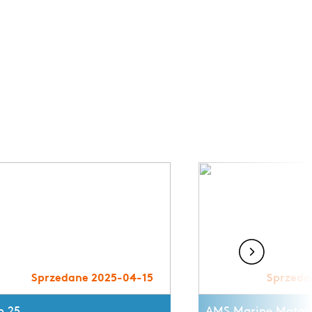
Sprzedane 2025-04-15
Sprzeda
n 25
AMS Marine Motor