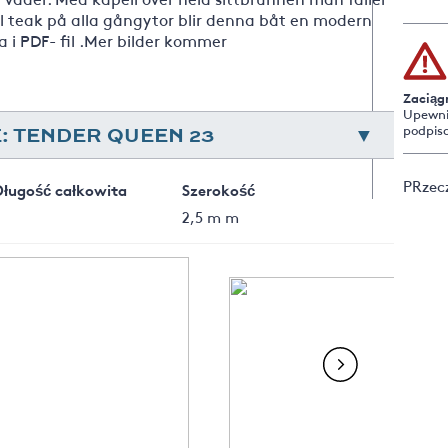
yl teak på alla gångytor blir denna båt en modern
a i PDF- fil .Mer bilder kommer
Zaciąg
Upewnij
 TENDER QUEEN 23
podpis
PRzecz
Długość całkowita
Szerokość
2,5 m m