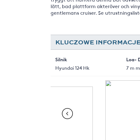
lätt, bad plattform akteröver och vin
gentlemans cruiser. Se utrustningslist
KLUCZOWE INFORMACJE:
Silnik
Loa- 
Hyundai 124 Hk
7 m m