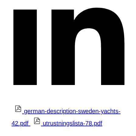
german-description-sweden-yachts-
42.pdf
utrustningslista-78.pdf