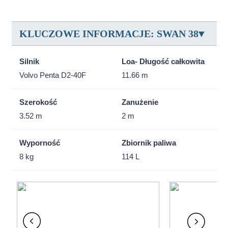
KLUCZOWE INFORMACJE: SWAN 38
Silnik
Loa- Długość całkowita
Volvo Penta D2-40F
11.66 m
Szerokość
Zanużenie
3.52 m
2 m
Wyporność
Zbiornik paliwa
8 kg
114 L