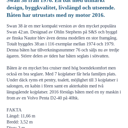
Swan 38 från 1976. En båt med utmärkt
design, byggkvalitet, livslängd och utseende.
Båten har utrustats med ny motor 2016.
Swan 38 är en mer kompakt version av den mycket populära
Swan 42:an. Designad av Ohlin Stephens på S&S och byggd
av finska Nautor blev även denna modellen en stor framgång.
Totalt byggdes 38:an i 116 exemplar mellan 1974 och 1979.
Denna båten har tillverkningsnummer 76 och säljs nu av tredje
ägaren. Större delen av tiden har båten seglats i sötvatten.
Båten är en mycket bra cruiser med hög boendekomfort men
också en bra seglare. Med 7 kojplatser får hela familjen plats.
Under däck ryms ett pentry, toalett, möjlighet till 3 kojplatser i
salongen, en kabin i fören samt en akterkabin med två
längsgående kojplatser. 2016 förstågs båten med en ny maskin i
from av en Volvo Penta D2-40 på 40hk.
FAKTA
Längd: 11,66 m
Bredd: 3,52 m
Djup: 2 m