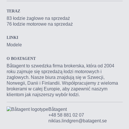
TERAZ
83 łodzie żaglowe na sprzedaż
76 łodzie motorowe na sprzedaż
LINKI
Modele
O BOATAGENT
Båtagent to szwedzka firma brokerska, która od 2004
roku zajmuje się sprzedażą łodzi motorowych i
żaglowych. Nasze biura znajdują się w Szwecji,
Norwegii, Danii i Finlandii. Współpracujemy z wieloma
brokerami w całej Europie, aby zapewnić naszym
klientom jak najszerszy wybór łodzi.
Båtagent
+48 58 881 02 07
niklas.lindgren@batagent.se