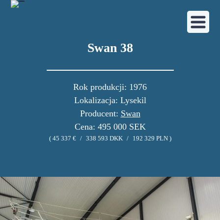
Swan 38
Rok produkcji: 1976
Lokalizacja: Lysekil
Producent:
Swan
Cena: 495 000 SEK
( 45 337 €
/
338 593 DKK
/
192 329 PLN )