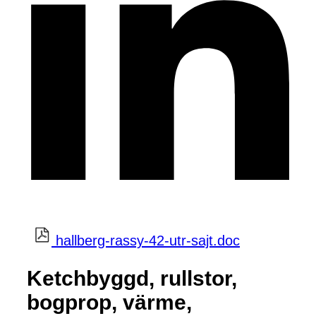
hallberg-rassy-42-utr-sajt.doc
Ketchbyggd, rullstor,
bogprop, värme,