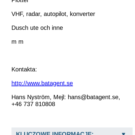
VHF, radar, autopilot, konverter
Dusch ute och inne
m m
Kontakta:
http://www.batagent.se
Hans Nyström, Mejl: hans@batagent.se,
+46 737 810808
KLUCZOWE INFORMACJE: