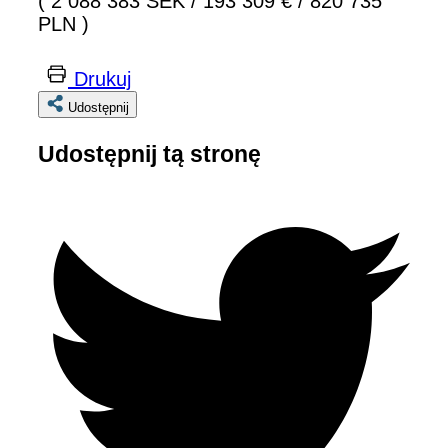
( 2 088 383 SEK
/
193 309 €
/
820 735
PLN )
Drukuj
Udostępnij
Udostępnij tą stronę