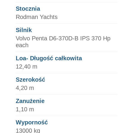
Stocznia
Rodman Yachts
Silnik
Volvo Penta D6-370D-B IPS 370 Hp
each
Loa- Długość całkowita
12,40 m
Szerokość
4,20 m
Zanużenie
1,10 m
Wyporność
13000 kg