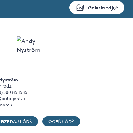
Galeria zdjęć
Nyström
 łodzi
0)500 85 1585
batagent.fi
more >
PRZEDAJ ŁÓDŹ
OCEŃ ŁÓDŹ