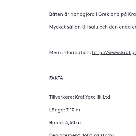
Båten är handgjord i Grekland på Kral 
Mycket sällan till salu och den enda e
Mera information:
http://www.kral.g
FAKTA
Tillverkare: Kral Yatcilik Ltd
Längd: 7,10 m
Bredd: 3,60 m
Deplacement: 1600 kg (tom)