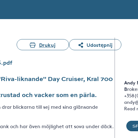
Drukuj
Udostępnij
5.pdf
 "Riva-liknande" Day Cruiser, Kral 700
Andy 
Broker
trustad och vacker som en pärla.
+358(
andy@
 drar blickarna till sej med sina glänsande
Read 
tank och har även möjlighet att sova under däck.
S