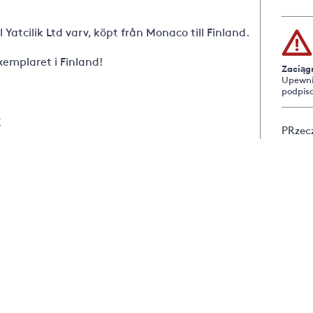
Yatcilik Ltd varv, köpt från Monaco till Finland.
xemplaret i Finland!
Zaciąg
Upewnij
podpis
r
PRzecz