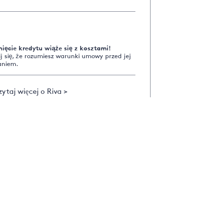
nięcie kredytu wiąże się z kosztami!
 się, że rozumiesz warunki umowy przed jej
aniem.
ytaj więcej o Riva >