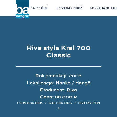
KUP ŁÓDŹ
SPRZEDAJ ŁÓDŹ
SPRZEDANE ŁOD
Riva style Kral 700
Classic
Rok produkcji: 2005
Lokalizacja: Hanko / Hangö
Producent:
Riva
Cena: 86 000 €
( 939 836 SEK
/
642 346 DKK
/
364 147 PLN
)