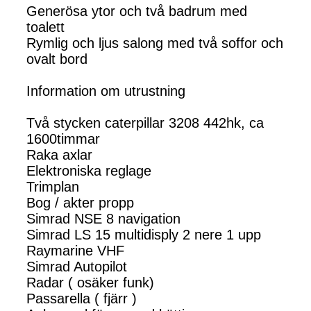
Generösa ytor och två badrum med
toalett
Rymlig och ljus salong med två soffor och
ovalt bord
Information om utrustning
Två stycken caterpillar 3208 442hk, ca
1600timmar
Raka axlar
Elektroniska reglage
Trimplan
Bog / akter propp
Simrad NSE 8 navigation
Simrad LS 15 multidisply 2 nere 1 upp
Raymarine VHF
Simrad Autopilot
Radar ( osäker funk)
Passarella ( fjärr )