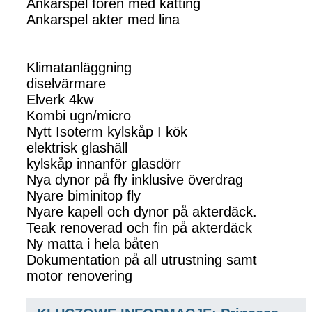
Ankarspel fören med kätting
Ankarspel akter med lina
Klimatanläggning
diselvärmare
Elverk 4kw
Kombi ugn/micro
Nytt Isoterm kylskåp I kök
elektrisk glashäll
kylskåp innanför glasdörr
Nya dynor på fly inklusive överdrag
Nyare biminitop fly
Nyare kapell och dynor på akterdäck.
Teak renoverad och fin på akterdäck
Ny matta i hela båten
Dokumentation på all utrustning samt
motor renovering