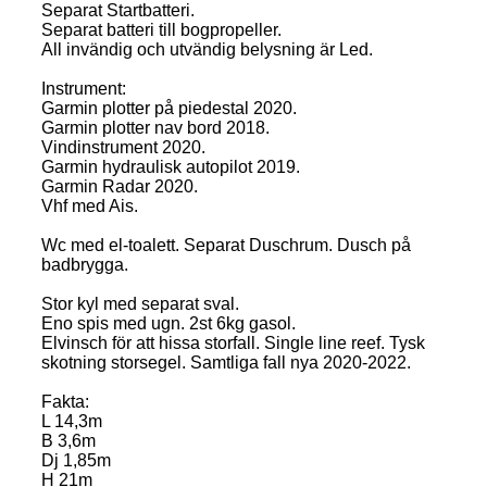
Separat Startbatteri.
Separat batteri till bogpropeller.
All invändig och utvändig belysning är Led.
Instrument:
Garmin plotter på piedestal 2020.
Garmin plotter nav bord 2018.
Vindinstrument 2020.
Garmin hydraulisk autopilot 2019.
Garmin Radar 2020.
Vhf med Ais.
Wc med el-toalett. Separat Duschrum. Dusch på
badbrygga.
Stor kyl med separat sval.
Eno spis med ugn. 2st 6kg gasol.
Elvinsch för att hissa storfall. Single line reef. Tysk
skotning storsegel. Samtliga fall nya 2020-2022.
Fakta:
L 14,3m
B 3,6m
Dj 1,85m
H 21m