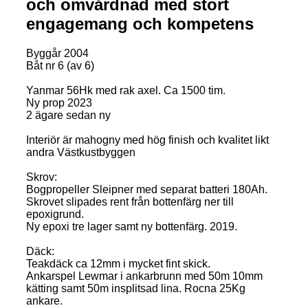
och omvårdnad med stort
engagemang och kompetens
Byggår 2004
Båt nr 6 (av 6)
Yanmar 56Hk med rak axel. Ca 1500 tim.
Ny prop 2023
2 ägare sedan ny
Interiör är mahogny med hög finish och kvalitet likt
andra Västkustbyggen
Skrov:
Bogpropeller Sleipner med separat batteri 180Ah.
Skrovet slipades rent från bottenfärg ner till
epoxigrund.
Ny epoxi tre lager samt ny bottenfärg. 2019.
Däck:
Teakdäck ca 12mm i mycket fint skick.
Ankarspel Lewmar i ankarbrunn med 50m 10mm
kätting samt 50m insplitsad lina. Rocna 25Kg
ankare.