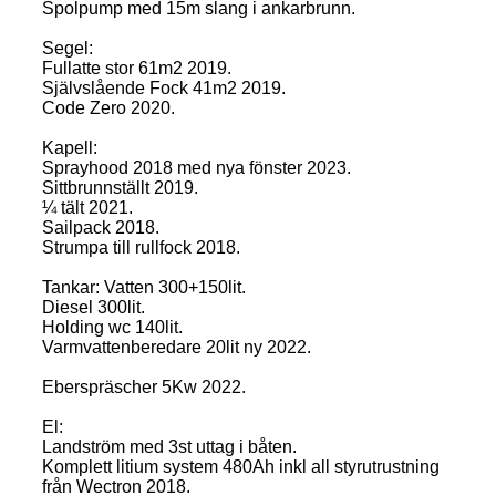
Spolpump med 15m slang i ankarbrunn.
Segel:
Fullatte stor 61m2 2019.
Självslående Fock 41m2 2019.
Code Zero 2020.
Kapell:
Sprayhood 2018 med nya fönster 2023.
Sittbrunnställt 2019.
¼ tält 2021.
Sailpack 2018.
Strumpa till rullfock 2018.
Tankar: Vatten 300+150lit.
Diesel 300lit.
Holding wc 140lit.
Varmvattenberedare 20lit ny 2022.
Eberspräscher 5Kw 2022.
El:
Landström med 3st uttag i båten.
Komplett litium system 480Ah inkl all styrutrustning
från Wectron 2018.