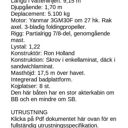
Längd i vattenlinjen: 9,15 m
Djupgående: 1,70 m
Deplacement: 5.100 kg
Motor: Yanmar 3GM30F om 27 hk. Rak
axel. 3-bladig foldingpropeller.
Rigg: Partialrigg 7/8-del, genomgående
mast.
Lystal: 1,22
Konstruktör: Ron Holland
Konstruktion: Skrov i enkellaminat, däck i
sandwichlaminat.
Masthöjd: 17,5 m över havet.
Integrerad badplattform.
Kojplatser: 8 st.
Den här båten har en stor akterkabin om
BB och en mindre om SB.
UTRUSTNING
Klicka på Pdf dokumentet här ovan för en
fullständig utrustningsspecifikation.