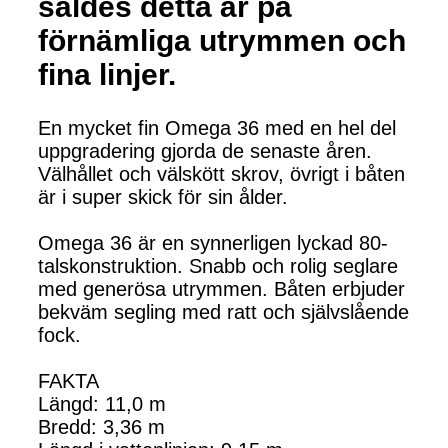
såldes detta år på
förnämliga utrymmen och
fina linjer.
En mycket fin Omega 36 med en hel del
uppgradering gjorda de senaste åren.
Välhållet och välskött skrov, övrigt i båten
är i super skick för sin ålder.
Omega 36 är en synnerligen lyckad 80-
talskonstruktion. Snabb och rolig seglare
med generösa utrymmen. Båten erbjuder
bekväm segling med ratt och självslående
fock.
FAKTA
Längd: 11,0 m
Bredd: 3,36 m