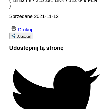
( 28 824 €
/
215 291 DKK
/
122 049 PLN
)
Sprzedane 2021-11-12
Drukuj
Udostępnij
Udostępnij tą stronę