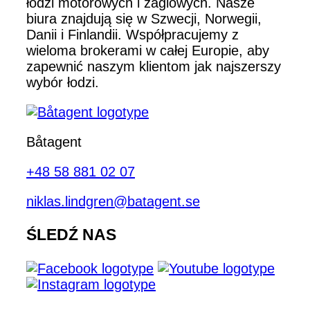
łodzi motorowych i żaglowych. Nasze
biura znajdują się w Szwecji, Norwegii,
Danii i Finlandii. Współpracujemy z
wieloma brokerami w całej Europie, aby
zapewnić naszym klientom jak najszerszy
wybór łodzi.
Båtagent
+48 58 881 02 07
niklas.lindgren@batagent.se
ŚLEDŹ NAS