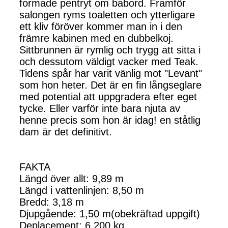
formade pentryt om babord. Framför
salongen ryms toaletten och ytterligare
ett kliv föröver kommer man in i den
främre kabinen med en dubbelkoj.
Sittbrunnen är rymlig och trygg att sitta i
och dessutom väldigt vacker med Teak.
Tidens spår har varit vänlig mot "Levant"
som hon heter. Det är en fin långseglare
med potential att uppgradera efter eget
tycke. Eller varför inte bara njuta av
henne precis som hon är idag! en ståtlig
dam är det definitivt.
FAKTA
Längd över allt: 9,89 m
Längd i vattenlinjen: 8,50 m
Bredd: 3,18 m
Djupgående: 1,50 m(obekräftad uppgift)
Deplacement: 6 200 kg