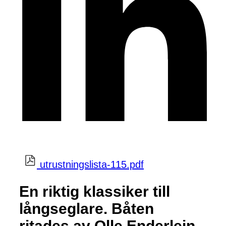
utrustningslista-115.pdf
En riktig klassiker till
långseglare. Båten
ritades av Olle Enderlein