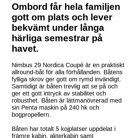
Ombord får hela familjen
gott om plats och lever
bekvämt under långa
härliga semestrar på
havet.
Nimbus 29 Nordica Coupé är en praktiskt
allround-båt för alla förhållanden. Båtens
fylliga skrov ger gott om rymd invändigt.
Samtidigt är båten trevlig att se på och
ger ett gott intryck av stabilitet och
robusthet. Båten är lättmanövrerad med
sin Penta maskin på 240 hk och
bogpropellern.
Båten har totalt 5 kojplatser uppdelat i
främre kabin, akterkabin samt