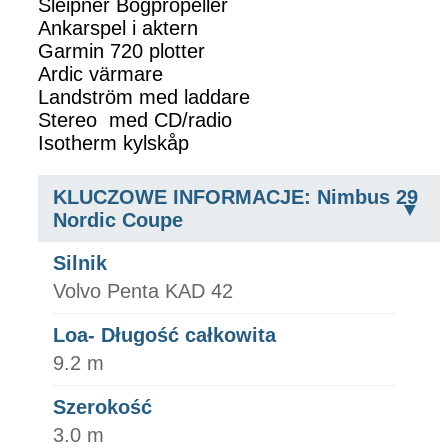
Sleipner Bogpropeller
Ankarspel i aktern
Garmin 720 plotter
Ardic värmare
Landström med laddare
Stereo med CD/radio
Isotherm kylskåp
KLUCZOWE INFORMACJE: Nimbus 29
Nordic Coupe
Silnik
Volvo Penta KAD 42
Loa- Długość całkowita
9.2 m
Szerokość
3.0 m