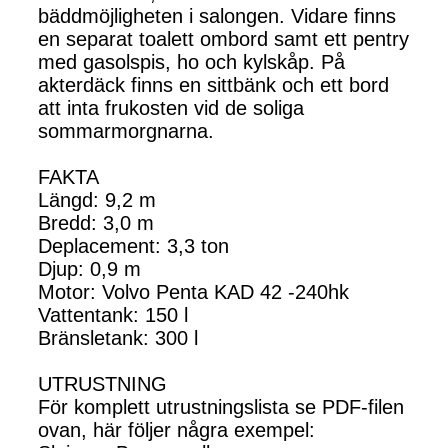
bäddmöjligheten i salongen. Vidare finns
en separat toalett ombord samt ett pentry
med gasolspis, ho och kylskåp. På
akterdäck finns en sittbänk och ett bord
att inta frukosten vid de soliga
sommarmorgnarna.
FAKTA
Längd: 9,2 m
Bredd: 3,0 m
Deplacement: 3,3 ton
Djup: 0,9 m
Motor: Volvo Penta KAD 42 -240hk
Vattentank: 150 l
Bränsletank: 300 l
UTRUSTNING
För komplett utrustningslista se PDF-filen
ovan, här följer några exempel: