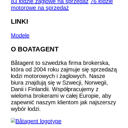
83 łodzie żaglowe na sprzedaż
76 łodzie
motorowe na sprzedaż
LINKI
Modele
O BOATAGENT
Båtagent to szwedzka firma brokerska,
która od 2004 roku zajmuje się sprzedażą
łodzi motorowych i żaglowych. Nasze
biura znajdują się w Szwecji, Norwegii,
Danii i Finlandii. Współpracujemy z
wieloma brokerami w całej Europie, aby
zapewnić naszym klientom jak najszerszy
wybór łodzi.