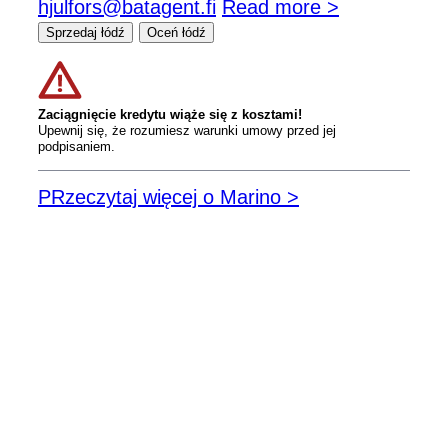
hjulfors@batagent.fi
Read more >
Sprzedaj łódź
Oceń łódź
Zaciągnięcie kredytu wiąże się z kosztami!
Upewnij się, że rozumiesz warunki umowy przed jej
podpisaniem.
PRzeczytaj więcej o Marino >