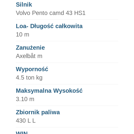
Silnik
Volvo Pento camd 43 HS1
Loa- Długość całkowita
10 m
Zanużenie
Axelbåt m
Wyporność
4.5 ton kg
Maksymalna Wysokość
3.10 m
Zbiornik paliwa
430 L L
WIN