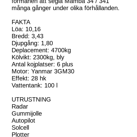
förmånen att segla Mamba 34 / 341
många gånger under olika förhållanden.
FAKTA
Löa: 10,16
Bredd: 3,43
Djupgång: 1,80
Deplacement: 4700kg
Kölvikt: 2300kg, bly
Antal kojplatser: 6 plus
Motor: Yanmar 3GM30
Effekt: 28 hk
Vattentank: 100 l
UTRUSTNING
Radar
Gummijolle
Autopilot
Solcell
Plotter