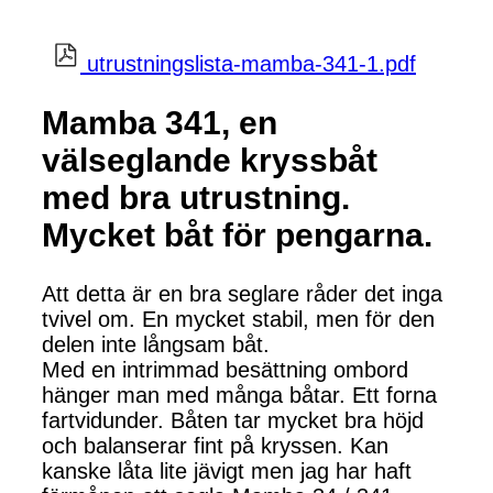
utrustningslista-mamba-341-1.pdf
Mamba 341, en
välseglande kryssbåt
med bra utrustning.
Mycket båt för pengarna.
Att detta är en bra seglare råder det inga
tvivel om. En mycket stabil, men för den
delen inte långsam båt.
Med en intrimmad besättning ombord
hänger man med många båtar. Ett forna
fartvidunder. Båten tar mycket bra höjd
och balanserar fint på kryssen. Kan
kanske låta lite jävigt men jag har haft