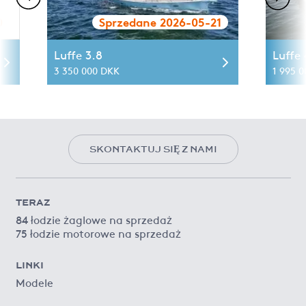
0
Sprzedane 2026-05-21
Luffe 3.8
Luffe
3 350 000 DKK
1 995 0
SKONTAKTUJ SIĘ Z NAMI
TERAZ
84 łodzie żaglowe na sprzedaż
75 łodzie motorowe na sprzedaż
LINKI
Modele