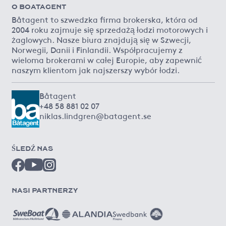
O BOATAGENT
Båtagent to szwedzka firma brokerska, która od
2004 roku zajmuje się sprzedażą łodzi motorowych i
żaglowych. Nasze biura znajdują się w Szwecji,
Norwegii, Danii i Finlandii. Współpracujemy z
wieloma brokerami w całej Europie, aby zapewnić
naszym klientom jak najszerszy wybór łodzi.
Båtagent
+48 58 881 02 07
niklas.lindgren@batagent.se
ŚLEDŹ NAS
NASI PARTNERZY