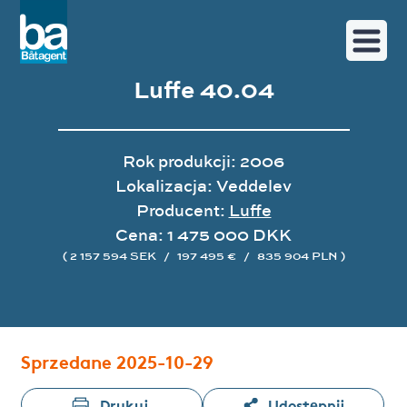
Luffe 40.04
Rok produkcji: 2006
Lokalizacja: Veddelev
Producent:
Luffe
Cena: 1 475 000 DKK
( 2 157 594 SEK
/
197 495 €
/
835 904 PLN )
Galeria zdjęć
Sprzedane 2025-10-29
Drukuj
Udostępnij