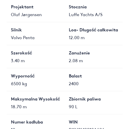
Projektant
Stocznia
Oluf Jørgensen
Luffe Yachts A/S
Silnik
Loa- Długość całkowita
Volvo Penta
12.00 m
Szerokość
Zanużenie
3.40 m
2.08 m
Wyporność
Balast
6500 kg
2400
Maksymalna Wysokość
Zbiornik paliwa
18.70 m
90 L
Numer kadłuba
WIN