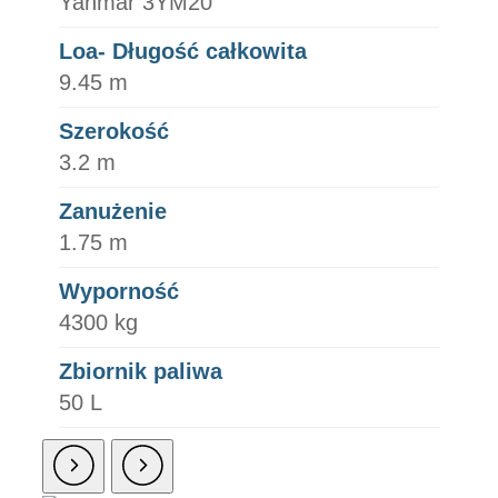
Yanmar 3YM20
Loa- Długość całkowita
9.45 m
Szerokość
3.2 m
Zanużenie
1.75 m
Wyporność
4300 kg
Zbiornik paliwa
50 L