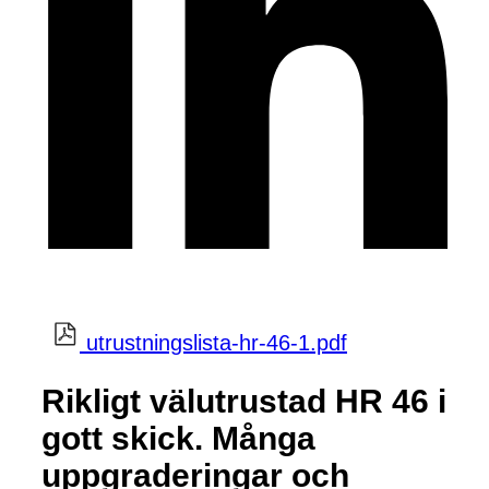
utrustningslista-hr-46-1.pdf
Rikligt välutrustad HR 46 i
gott skick. Många
uppgraderingar och