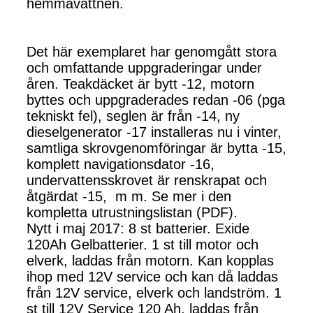
hemmavattnen.
Det här exemplaret har genomgått stora
och omfattande uppgraderingar under
åren. Teakdäcket är bytt -12, motorn
byttes och uppgraderades redan -06 (pga
tekniskt fel), seglen är från -14, ny
dieselgenerator -17 installeras nu i vinter,
samtliga skrovgenomföringar är bytta -15,
komplett navigationsdator -16,
undervattensskrovet är renskrapat och
åtgärdat -15, m m. Se mer i den
kompletta utrustningslistan (PDF).
Nytt i maj 2017: 8 st batterier. Exide
120Ah Gelbatterier. 1 st till motor och
elverk, laddas från motorn. Kan kopplas
ihop med 12V service och kan då laddas
från 12V service, elverk och landström. 1
st till 12V Service 120 Ah, laddas från