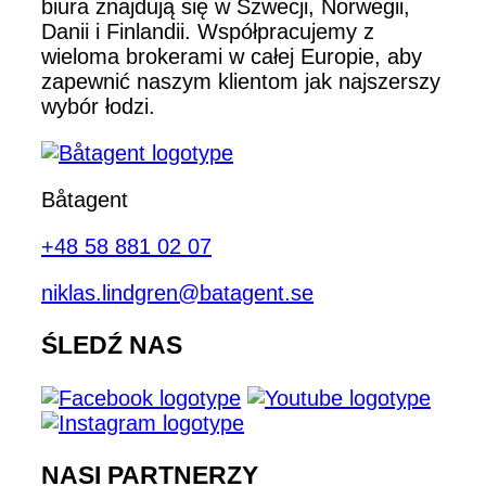
biura znajdują się w Szwecji, Norwegii,
Danii i Finlandii. Współpracujemy z
wieloma brokerami w całej Europie, aby
zapewnić naszym klientom jak najszerszy
wybór łodzi.
Båtagent
+48 58 881 02 07
niklas.lindgren@batagent.se
ŚLEDŹ NAS
NASI PARTNERZY