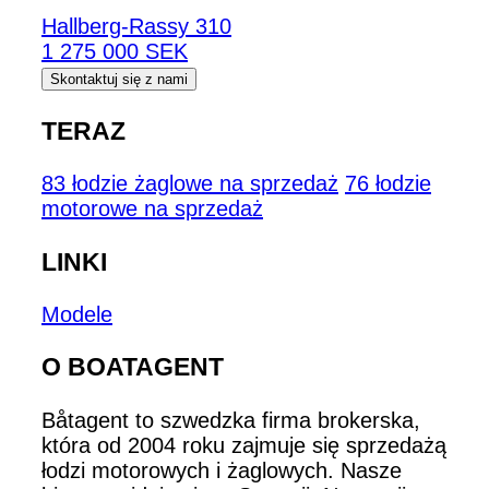
Hallberg-Rassy 310
1 275 000 SEK
Skontaktuj się z nami
TERAZ
83 łodzie żaglowe na sprzedaż
76 łodzie
motorowe na sprzedaż
LINKI
Modele
O BOATAGENT
Båtagent to szwedzka firma brokerska,
która od 2004 roku zajmuje się sprzedażą
łodzi motorowych i żaglowych. Nasze