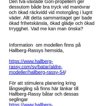
Den två-växlade Gori-propellern ger
dessutom både bra tryck vid manövrar
och ökad räckvidd vid motorgång i lugnt
väder. Allt detta sammantaget ger bade
ökad frihetskänsla, ökad glädje och ökad
trrygghet. Vad me kan man önska?
Information om modellen finns på
Hallberg-Rassys hemsida,
https://www.hallberg-
rassy.com/sv/batar/aldre-
modeller/hallberg-rassy-54
/
För att stimulera planering kring
långsegling så finns här länkar till
Hallberg-Rassy båtar och dessas
seglingar
https://www.hallberg-