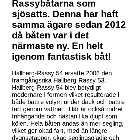
Rassybåtarna som
sjösatts. Denna har haft
samma ägare sedan 2012
då båten var i det
närmaste ny. En helt
igenom fantastisk båt!
Hallberg-Rassy 54 ersatte 2006 den
framgångsrika Hallberg-Rassy 53.
Hallberg-Rassy 54 blev betydligt
modernare i formen vilket resulterade i
både bättre volym under däck och bättre
fart genom vattnet. Här är också rodret
frihängande och nästan lika djupt som
kölen. Hela båten andas än mer segling,
vilket ger ökad fart, med än längre
dygnsetapper, ökad seglingsglädje och