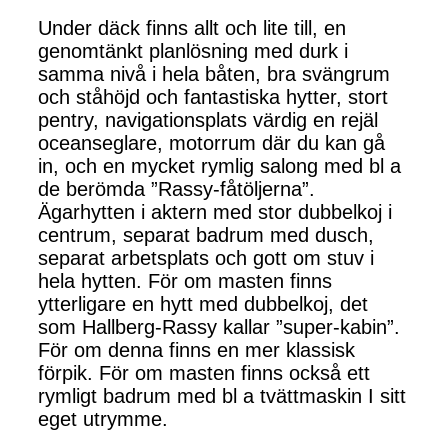
Under däck finns allt och lite till, en
genomtänkt planlösning med durk i
samma nivå i hela båten, bra svängrum
och ståhöjd och fantastiska hytter, stort
pentry, navigationsplats värdig en rejäl
oceanseglare, motorrum där du kan gå
in, och en mycket rymlig salong med bl a
de berömda ”Rassy-fåtöljerna”.
Ägarhytten i aktern med stor dubbelkoj i
centrum, separat badrum med dusch,
separat arbetsplats och gott om stuv i
hela hytten. För om masten finns
ytterligare en hytt med dubbelkoj, det
som Hallberg-Rassy kallar ”super-kabin”.
För om denna finns en mer klassisk
förpik. För om masten finns också ett
rymligt badrum med bl a tvättmaskin I sitt
eget utrymme.