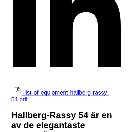
llist-of-equipment-hallberg-rassy-
54.pdf
Hallberg-Rassy 54 är en
av de elegantaste