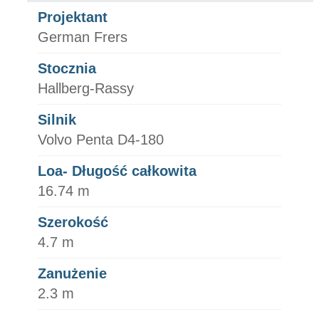
Projektant
German Frers
Stocznia
Hallberg-Rassy
Silnik
Volvo Penta D4-180
Loa- Długość całkowita
16.74 m
Szerokość
4.7 m
Zanużenie
2.3 m