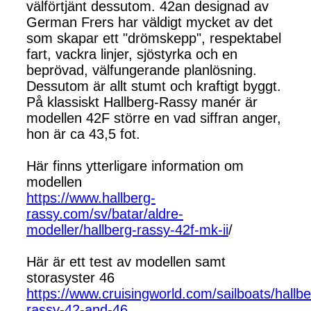
välförtjänt dessutom. 42an designad av
German Frers har väldigt mycket av det
som skapar ett "drömskepp", respektabel
fart, vackra linjer, sjöstyrka och en
beprövad, välfungerande planlösning.
Dessutom är allt stumt och kraftigt byggt.
På klassiskt Hallberg-Rassy manér är
modellen 42F större en vad siffran anger,
hon är ca 43,5 fot.
Här finns ytterligare information om
modellen
https://www.hallberg-
rassy.com/sv/batar/aldre-
modeller/hallberg-rassy-42f-mk-ii
/
Här är ett test av modellen samt
storasyster 46
https://www.cruisingworld.com/sailboats/hallbe
rassy-42-and-46