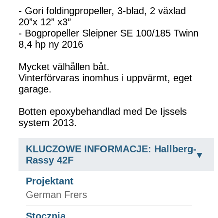
- Gori foldingpropeller, 3-blad, 2 växlad
20”x 12” x3”
- Bogpropeller Sleipner SE 100/185 Twinn
8,4 hp ny 2016
Mycket välhållen båt.
Vinterförvaras inomhus i uppvärmt, eget
garage.
Botten epoxybehandlad med De Ijssels
system 2013.
KLUCZOWE INFORMACJE: Hallberg-
Rassy 42F
Projektant
German Frers
Stocznia