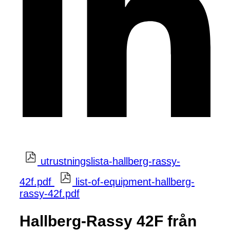
utrustningslista-hallberg-rassy-
42f.pdf
list-of-equipment-hallberg-
rassy-42f.pdf
Hallberg-Rassy 42F från