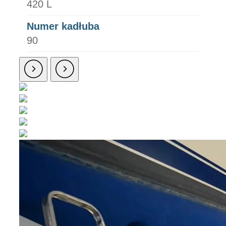
420 L
Numer kadłuba
90