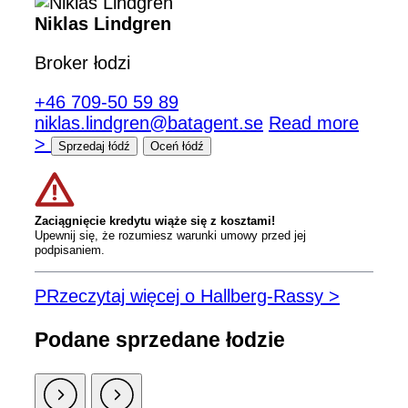
Niklas Lindgren
Broker łodzi
+46 709-50 59 89
niklas.lindgren@batagent.se
Read more
>
Sprzedaj łódź
Oceń łódź
Zaciągnięcie kredytu wiąże się z kosztami!
Upewnij się, że rozumiesz warunki umowy przed jej
podpisaniem.
PRzeczytaj więcej o Hallberg-Rassy >
Podane sprzedane łodzie