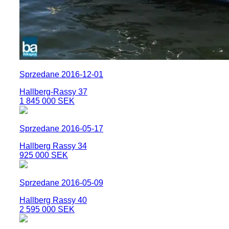
Sprzedane 2016-12-01
Hallberg-Rassy 37
1 845 000 SEK
Sprzedane 2016-05-17
Hallberg Rassy 34
925 000 SEK
Sprzedane 2016-05-09
Hallberg Rassy 40
2 595 000 SEK