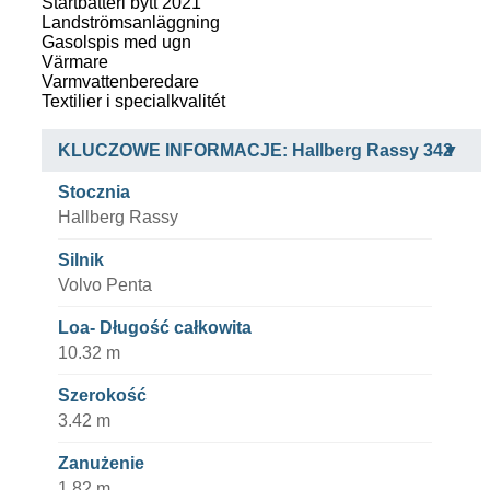
Startbatteri bytt 2021
Landströmsanläggning
Gasolspis med ugn
Värmare
Varmvattenberedare
Textilier i specialkvalitét
KLUCZOWE INFORMACJE: Hallberg Rassy 342
Stocznia
Hallberg Rassy
Silnik
Volvo Penta
Loa- Długość całkowita
10.32 m
Szerokość
3.42 m
Zanużenie
1.82 m