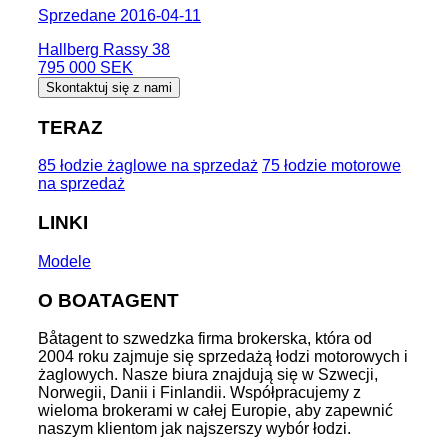
Sprzedane 2016-04-11
Hallberg Rassy 38
795 000 SEK
Skontaktuj się z nami
TERAZ
85 łodzie żaglowe na sprzedaż
75 łodzie motorowe
na sprzedaż
LINKI
Modele
O BOATAGENT
Båtagent to szwedzka firma brokerska, która od
2004 roku zajmuje się sprzedażą łodzi motorowych i
żaglowych. Nasze biura znajdują się w Szwecji,
Norwegii, Danii i Finlandii. Współpracujemy z
wieloma brokerami w całej Europie, aby zapewnić
naszym klientom jak najszerszy wybór łodzi.