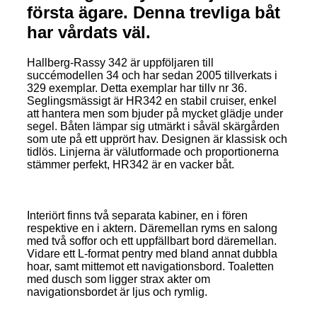
första ägare. Denna trevliga båt
har vårdats väl.
Hallberg-Rassy 342 är uppföljaren till
succémodellen 34 och har sedan 2005 tillverkats i
329 exemplar. Detta exemplar har tillv nr 36.
Seglingsmässigt är HR342 en stabil cruiser, enkel
att hantera men som bjuder på mycket glädje under
segel. Båten lämpar sig utmärkt i såväl skärgården
som ute på ett upprört hav. Designen är klassisk och
tidlös. Linjerna är välutformade och proportionerna
stämmer perfekt, HR342 är en vacker båt.
Interiört finns två separata kabiner, en i fören
respektive en i aktern. Däremellan ryms en salong
med två soffor och ett uppfällbart bord däremellan.
Vidare ett L-format pentry med bland annat dubbla
hoar, samt mittemot ett navigationsbord. Toaletten
med dusch som ligger strax akter om
navigationsbordet är ljus och rymlig.