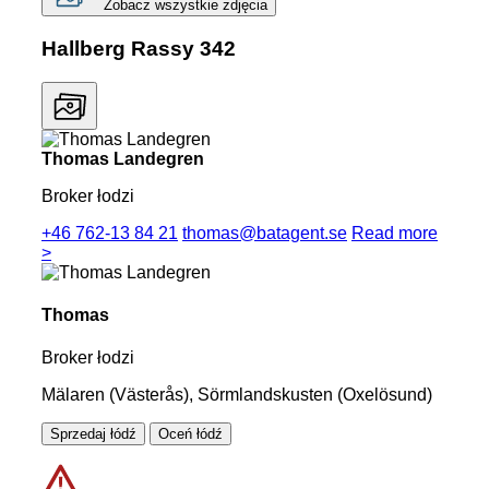
Zobacz wszystkie zdjęcia
Hallberg Rassy 342
Thomas Landegren
Broker łodzi
+46 762-13 84 21
thomas@batagent.se
Read more
>
Thomas
Broker łodzi
Mälaren (Västerås), Sörmlandskusten (Oxelösund)
Sprzedaj łódź
Oceń łódź