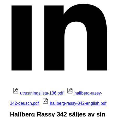
utrustningslista-136.pdf
hallberg-rassy-
342-deusch.pdf
hallberg-rassy-342-english.pdf
Hallberg Rassy 342 säljes av sin